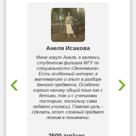
аева
Анеля Исакова
ченика
Меня зовут Анеля, я являюсь
Педа
иал и
студентом филиала МГУ по
сов
.
специальности «Экономика».
обуч
Есть особенный интерес в
сложн
математике и опыт в разборе
понят
данного предмета. Особенно
инди
хорошо нахожу общий язык как с
обучен
детьми, так и с учениками
раб
постарше, поскольку сама
практик
недавно училась). Главная цель -
уст
сделать этот сложный предмет
С
легким в понимании.
комфо
об
2500 тнг/час