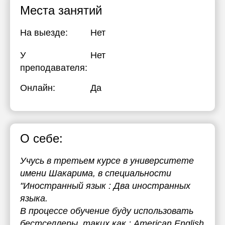
Места занятий
17:30
17:30
17:30
На выезде:
Нет
18:00
18:00
18:00
18:30
18:30
18:30
У
Нет
преподавателя:
19:00
19:00
19:00
Онлайн:
Да
О себе:
Учусь в третьем курсе в университете
имени Шакарима, в специальности
"Иностранный язык : Два иностранных
языка.
В процессе обучение буду использовать
бестселлеры, таких как : American English