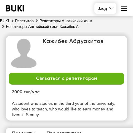
Вход
BUKI
Репетитор
Репетиторы Английский язык
Репетиторы Английский язык Кажибек А.
Кажибек Абдуахитов
Связаться с репетитором
чт
пт
сб
вс
6
7
8
9
2000 тнг/час
Нет
A student who studies in the third year of the university,
10:00
10:00
10:00
свободных
who loves to teach, who would like to earn money and
часов
lives in Semey.
10:30
10:30
10:30
11:00
11:00
11:00