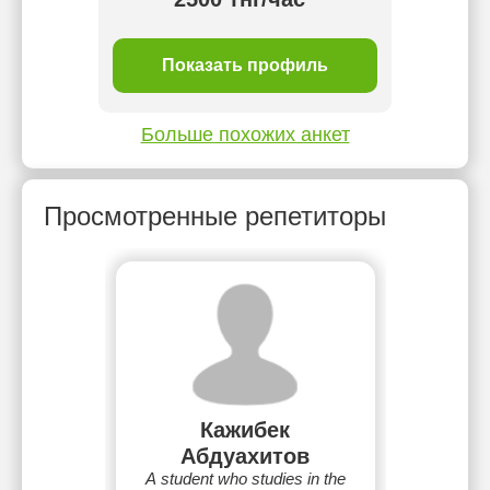
ль
Показать профиль
П
Больше похожих анкет
Просмотренные репетиторы
Кажибек
Абдуахитов
A student who studies in the