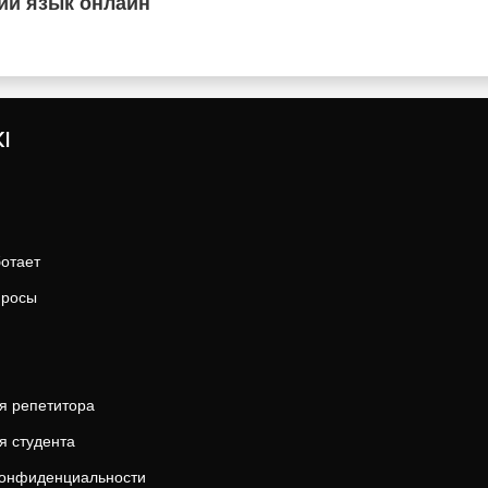
ий язык онлайн
I
ботает
просы
я репетитора
я студента
конфиденциальности