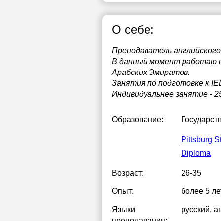
О себе:
Преподаватель английского я
В данный момент работаю п
Арабских Эмиратов.
Занятия по подготовке к IEL
Индивидуальнее занятие - 25
Образование:
Государст
Pittsburg S
Diploma
Возраст:
26-35
Опыт:
более 5 ле
Языки
русский
, а
преподавания: