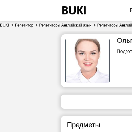
BUKI
Репетитор
Репетиторы Английский язык
Репетиторы Англий
Оль
Подгот
сб
8
Нет
свободных
сво
часов
ч
Предметы