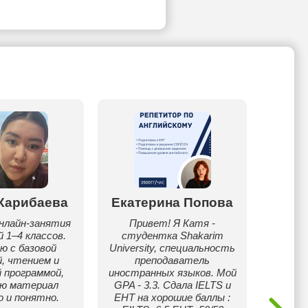
Карибаева
Екатерина Попова
Нура
нлайн-занятия
Привет! Я Катя -
Явля
 1–4 классов.
студентка Shakarim
класса
ю с базовой
University, специальность
Сдал не
й, чтением и
преподаватель
Пока
 программой,
иностранных языков. Мой
яю материал
GPA - 3.3. Сдала IELTS и
реп
о и понятно.
ЕНТ на хорошие баллы :
по