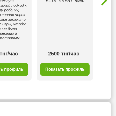
пользую
EILTS- 6.5 ЕНТ- 50/50
мла
льный подход к
подт
у ребёнку,
прогр
 знания через
ра
кие задания и
школь
е игры, чтобы
экза
ение было
хоро
ресным и
надею
ьтативным.
в
тнг/час
2500 тнг/час
35
ть профиль
Показать профиль
Пок