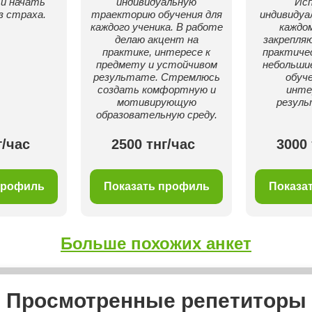
и начать
индивидуальную
Ис
з страха.
траекторию обучения для
индивидуа
каждого ученика. В работе
каждом
делаю акцент на
закрепляю
практике, интересе к
практичес
предмету и устойчивом
небольши
результате. Стремлюсь
обуч
создать комфортную и
инте
мотивирующую
резул
образовательную среду.
г/час
2500 тнг/час
3000 
профиль
Показать профиль
Показа
Больше похожих анкет
Просмотренные репетиторы