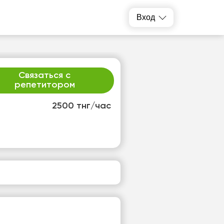
Вход
Связаться с
репетитором
2500 тнг/час
т
пт
3
14
т
Нет
одных
свободных
ов
часов