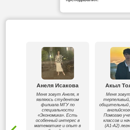
с
Анеля Исакова
Акыл То
ва
Меня зовут Анеля, я
Меня зовут
являюсь студентом
терпеливый,
ждого
филиала МГУ по
общительный
уальный
специальности
английског
одику
«Экономика». Есть
Помогаю уче
особенный интерес в
классов и н
математике и опыт в
(A1-A2) лег