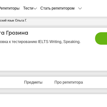
Репетиторы
Тести
Стать репетитором
ский язык Ольга Г.
га Грозина
овка к тестированию IELTS Writing, Speaking.
вс
пн
вт
ср
ч
9
10
11
12
1
Предметы
Про репетитора
Нет
Нет
Нет
Нет
Не
бодных
свободных
свободных
свободных
своб
асов
часов
часов
часов
час