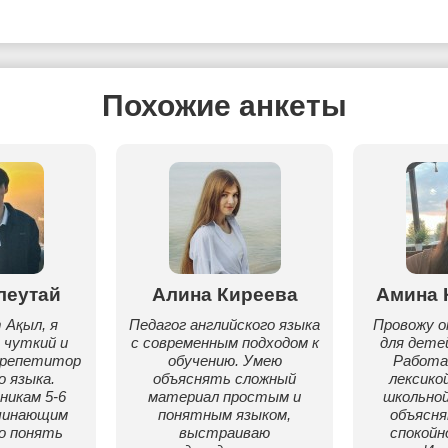
Похожие анкеты
леутай
Алина Киреева
Амина 
 Ақыл, я
Педагог английского языка
Провожу о
 чуткий и
с современным подходом к
для детей
 репетитор
обучению. Умею
Работа
о языка.
объяснять сложный
лексико
никам 5-6
материал простым и
школьной
ачинающим
понятным языком,
объясн
ко понять
выстраиваю
спокойн