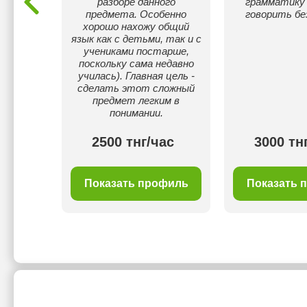
разборе данного
грамматику 
предмета. Особенно
говорить бе
хорошо нахожу общий
язык как с детьми, так и с
учениками постарше,
поскольку сама недавно
училась). Главная цель -
сделать этот сложный
предмет легким в
понимании.
ас
2500 тнг/час
3000 тн
филь
Показать профиль
Показать 