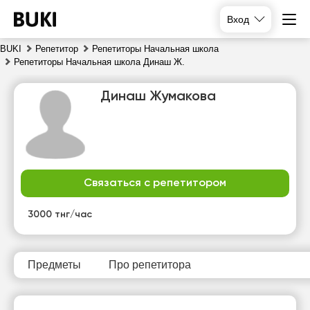
Вход
BUKI
Репетитор
Репетиторы Начальная школа
Репетиторы Начальная школа Динаш Ж.
Динаш Жумакова
Связаться с репетитором
чт
пт
сб
вс
6
7
8
9
3000 тнг/час
Нет
19:00
14:00
14:00
свободных
часов
Предметы
Про репетитора
19:30
14:30
14:30
20:00
15:00
15:00