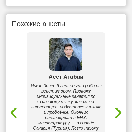
Похожие анкеты
Асет Атабай
ассов
Имею более 6 лет опыта работы
Я 
репетитором. Провожу
специа
индивидуальные занятия по
литер
казахскому языку, казахской
проход
литературе, подготовке к школе
технол
и продлёнке. Окончил
ин
бакалавриат в ЕНУ,
Sa
магистратуру — в городе
результ
Сакарья (Турция). Легко нахожу
чтобы