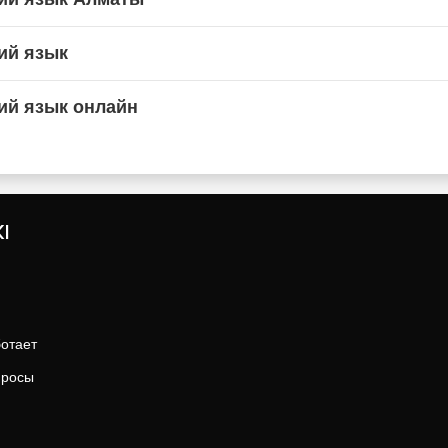
ий язык
ий язык онлайн
I
ботает
просы