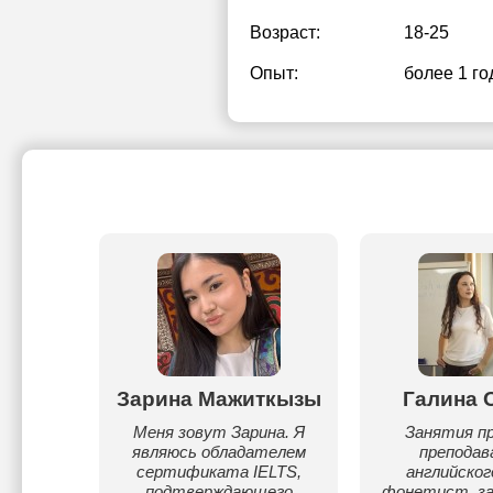
Возраст:
18-25
Опыт:
более 1 го
ан
Зарина Мажиткызы
Галина 
к
Меня зовут Зарина. Я
Занятия п
являюсь обладателем
препода
the top
сертификата IELTS,
английског
stan that
подтверждающего
фонетист, з