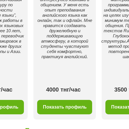
уру по
общением. У меня есть
программ
ьности
опыт преподавания
индивидуал
 языки",
английского языка как
на целях из
ж работы в
онлайн, так и офлайн. Мне
минимум те
их языковых
нравится создавать
общения. П
ее 10 лет,
дружелюбную и
текстов Ru-
переводчик
поддерживающую
Глубоко
жировок в
атмосферу, в которой
структуры.А
кже других
студенты чувствуют
метод пр
пы и Азии.
себя комфортно,
повторен
практикуя английский.
ша
г/час
4000 тнг/час
3500 
профиль
Показать профиль
Показа