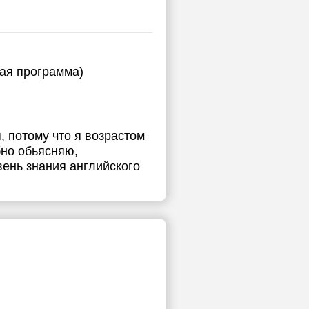
ная программа)
, потому что я возрастом
бно обьясняю,
вень знания английского