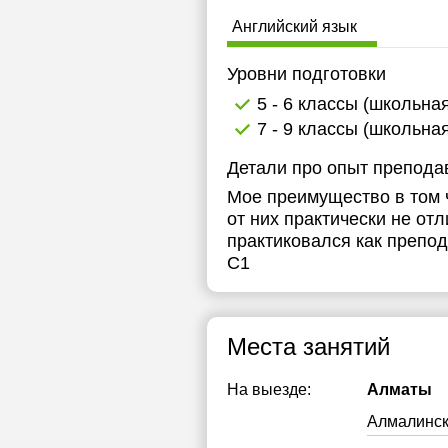
1
Английский язык
1
Уровни подготовки
1
5 - 6 классы (школьна
7 - 9 классы (школьна
1
Детали про опыт препода
1
Мое преимущество в том ч
1
от них практически не от
практиковался как препод
С1
Места занятий
На выезде:
Алматы
Алмалинс