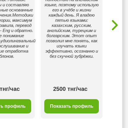
ы и составляю
языке, поэтому использую
свои з
ьные основанные
его в учёбе и жизни
моих
учения.Методики
каждый день. Я владею
зани
ории, максимум
пятью языками:
инте
равила, перевод
казахским, русским,
будет 
 Eng и обратно.
английским, турецким и
предп
е понимание
болгарским. Этот опыт
-Муз
удиолингвальный
позволил мне понять, как
Все сд
ослушивание и
изучать языки
😄 
ие отработка
эффективно, осознанно и
догово
блонов.
без скучной зубрёжки.
Всех
тнг/час
2500 тнг/час
35
ть профиль
Показать профиль
Пок