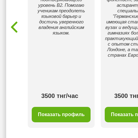
es in
уровень B2. Помогаю
аспирант
y do not
ученикам преодолеть
специал
you that
языковой барьер и
"Германские
достичь уверенного
имеющая ста
владения английским
вузах и ведущ
языком.
гимназиях бол
практикующий 
с опытом ста
Лондоне, а та
странах Евро
ас
3500 тнг/час
3500 тн
филь
Показать профиль
Показать 