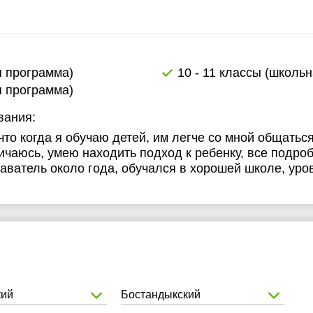
5:30
15:30
6:00
16:00
6:30
16:30
я программа)
10 - 11 классы (школь
я программа)
7:00
17:00
вания:
7:30
17:30
то когда я обучаю детей, им легче со мной общаться
8:00
18:00
личаюсь, умею находить подход к ребенку, все подро
аватель около года, обучался в хорошей школе, уро
кий
Бостандыкский