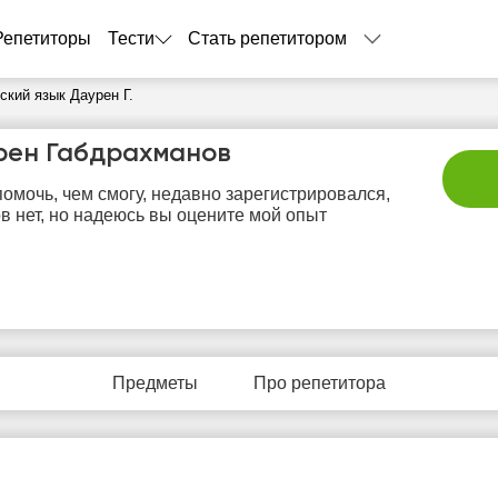
Репетиторы
Тести
Стать репетитором
ский язык Даурен Г.
рен Габдрахманов
помочь, чем смогу, недавно зарегистрировался,
в нет, но надеюсь вы оцените мой опыт
пт
сб
вс
пн
в
7
8
9
10
1
Предметы
Про репетитора
Нет
Нет
Не
4:00
14:00
свободных
свободных
своб
часов
часов
час
4:30
14:30
5:00
15:00