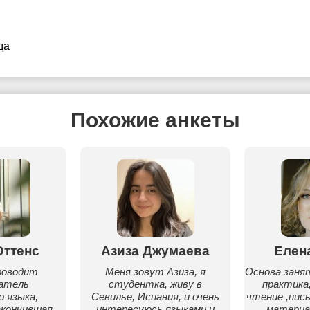
да
Похожие анкеты
Оттенс
Азиза Джумаева
Елен
роводит
Меня зовут Азиза, я
Основа занят
ватель
студентка, живу в
практика
о языка,
Севилье, Испания, и очень
чтение ,пись
акончившая
интересуюсь языками и
материа