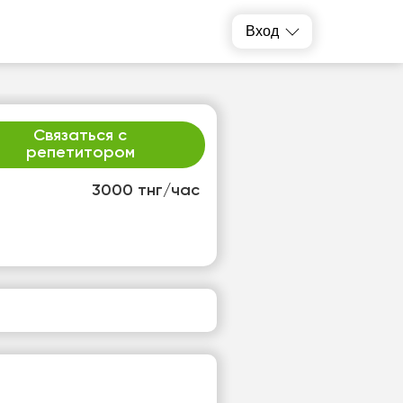
Вход
Связаться с
репетитором
3000 тнг/час
т
ср
1
12
т
Нет
одных
свободных
ов
часов