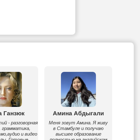
а Ганзюк
Амина Абдыгали
Даш
ий - разговорная
Меня зовут Амина. Я живу
Меня
, грамматика,
в Стамбуле и получаю
препод
мо,аудио и видео
высшее образование
более 
лы. Готовые
полностью на английском
нрав