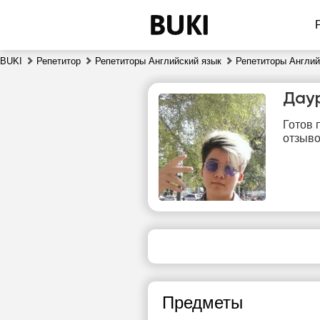
BUKI
Репетитор
Репетиторы Английский язык
Репетиторы Англий
Дау
Готов 
отзыво
чт
6
Нет
1
свободных
часов
1
Предметы
1