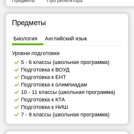
Предметы
Про репетитора
11:30
12:00
Предметы
15:00
Биология
Английский язык
15:30
16:00
Уровни подготовки
5 - 6 классы (школьная программа)
16:30
Подготовка к ВОУД
17:00
Подготовка к ЕНТ
Подготовка к олимпиадам
17:30
10 - 11 классы (школьная программа)
18:00
Подготовка к КТА
Подготовка к НИШ
18:30
7 - 9 классы (школьная программа)
19:00