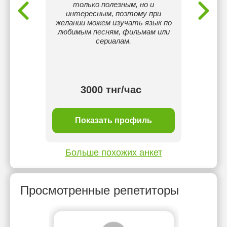
только полезным, но и
интересным, поэтому при
желании можем изучать язык по
любимым песням, фильмам или
сериалам.
тнг/
3000 тнг/час
ль
Показать профиль
П
Больше похожих анкет
Просмотренные репетиторы