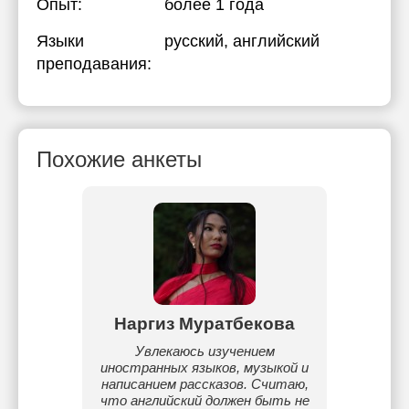
Опыт:
более 1 года
Языки
русский
, английский
преподавания:
Похожие анкеты
й
Наргиз Муратбекова
языка.
Увлекаюсь изучением
Я студ
дентами
иностранных языков, музыкой и
написанием рассказов. Считаю,
что английский должен быть не