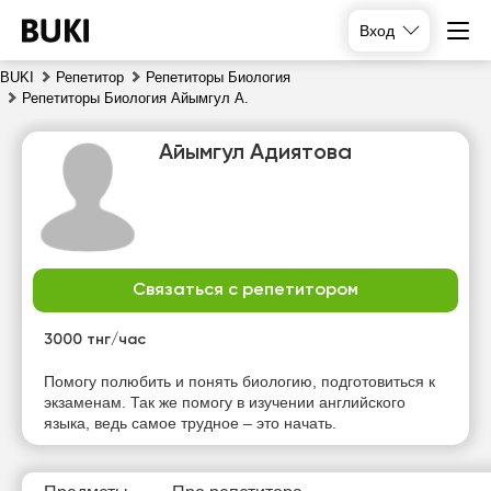
Вход
BUKI
Репетитор
Репетиторы Биология
Репетиторы Биология Айымгул А.
Айымгул Адиятова
Связаться с репетитором
сб
вс
пн
вт
8
9
10
11
3000 тнг/час
Нет
Нет
Нет
Помогу полюбить и понять биологию, подготовиться к
10:00
свободных
свободных
свободных
экзаменам. Так же помогу в изучении английского
часов
часов
часов
языка, ведь самое трудное – это начать.
10:30
11:00