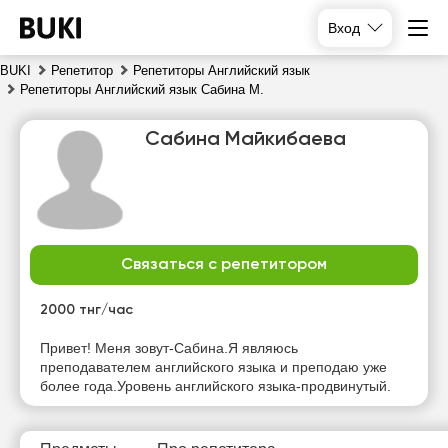
Вход
BUKI
Репетитор
Репетиторы Английский язык
Репетиторы Английский язык Сабина М.
Сабина Майкибаева
Связаться с репетитором
сб
вс
пн
вт
8
9
10
11
2000 тнг/час
Нет
Нет
Нет
Нет
Привет! Меня зовут-Сабина.Я являюсь
свободных
свободных
свободных
свободных
преподавателем английского языка и преподаю уже
часов
часов
часов
часов
более года.Уровень английского языка-продвинутый.