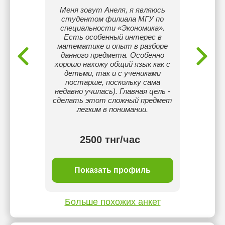
ченика
Меня зовут Анеля, я являюсь
Педа
иал и
студентом филиала МГУ по
сов
.
специальности «Экономика».
обуч
Есть особенный интерес в
сложн
математике и опыт в разборе
понят
данного предмета. Особенно
инди
хорошо нахожу общий язык как с
обучен
детьми, так и с учениками
раб
постарше, поскольку сама
практик
недавно училась). Главная цель -
уст
сделать этот сложный предмет
С
легким в понимании.
комфо
об
2500 тнг/час
ль
Показать профиль
П
Больше похожих анкет