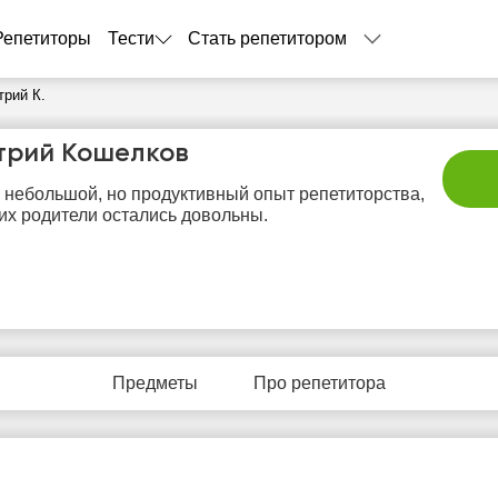
Репетиторы
Тести
Стать репетитором
трий К.
трий Кошелков
 небольшой, но продуктивный опыт репетиторства,
 их родители остались довольны.
пт
сб
вс
пн
в
7
8
9
10
1
Предметы
Про репетитора
Нет
Нет
Нет
Нет
Не
бодных
свободных
свободных
свободных
своб
асов
часов
часов
часов
час