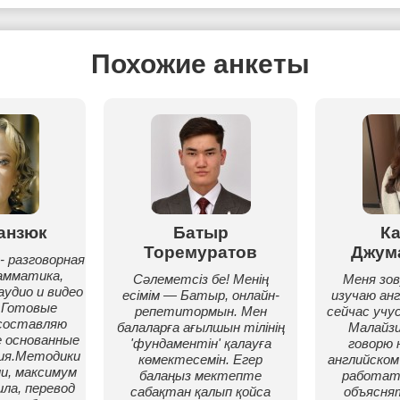
Похожие анкеты
анзюк
Батыр
К
Торемуратов
Джум
- разговорная
амматика,
Сәлеметсіз бе! Менің
Меня зов
аудио и видео
есімім — Батыр, онлайн-
изучаю анг
 Готовые
репетитормын. Мен
сейчас учус
составляю
балаларға ағылшын тілінің
Малайзи
 основанные
'фундаментін' қалауға
говорю 
ния.Методики
көмектесемін. Егер
английском
и, максимум
балаңыз мектепте
работат
ла, перевод
сабақтан қалып қойса
объясня