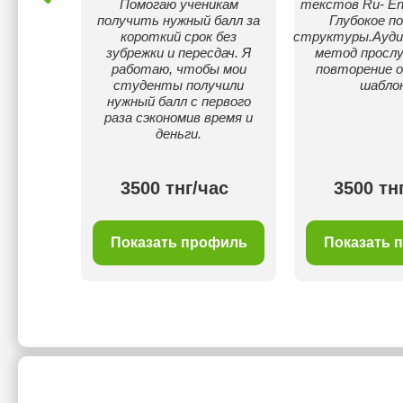
Помогаю ученикам
текстов Ru- En
ормате.
получить нужный балл за
Глубокое п
ной, мы
короткий срок без
структуры.Ауди
ать
зубрежки и пересдач. Я
метод прослу
ео на
работаю, чтобы мои
повторение 
ке и
студенты получили
шаблон
рвью,
нужный балл с первого
льно
раза сэкономив время и
бя в
деньги.
реду.
ас
3500 тнг/час
3500 тн
филь
Показать профиль
Показать 