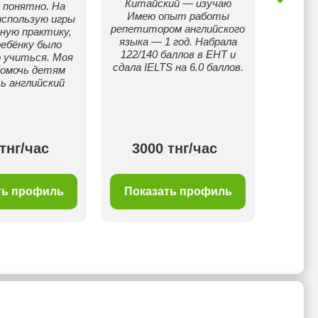
Китайский — изучаю
комфор
 понятно. На
Имею опыт работы
где р
использую игры
репетитором английского
себ
рную практику,
языка — 1 год. Набрала
инт
ебёнку было
122/140 баллов в ЕНТ и
англий
 учиться. Моя
сдала IELTS на 6.0 баллов.
англи
помочь детям
ь английский
тнг/час
3000 тнг/час
35
ть профиль
Показать профиль
Пок