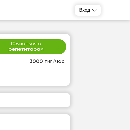
Вход
Связаться с
репетитором
3000 тнг/час
т
ср
1
12
т
Нет
одных
свободных
ов
часов