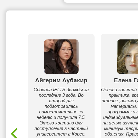
м
Айгерим Аубакир
Елена Г
ва
Сдавала IELTS дважды за
Основа занятий 
последние 3 года. Во
практика, гр
ным. Я
второй раз
чтение ,письмо,
ль
подготовилась
материалы.
ыка с
самостоятельно за
программы и 
дного
неделю и получила 7.5.
индивидуальные
т IELTS
Этого хватило для
на целях изуче
лучила
поступления в частный
минимум теори
. Я
университет в Корее.
общения. Прави
нлайн,