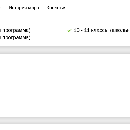
к
История мира
Зоология
я программа)
10 - 11 классы (школь
я программа)