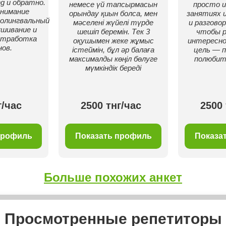
g и обратно.
немесе үй тапсырмасын
просто и
онимание
орындау қиын болса, мен
занятиях 
олингвальный
мәселені жүйелі түрде
и разгово
шивание и
шешіп беремін. Тек 3
чтобы р
отработка
оқушымен жеке жұмыс
интересно
ов.
істеймін, бұл әр балаға
цель — 
максималды көңіл бөлуге
полюбит
мүмкіндік береді
г/час
2500 тнг/час
2500 
профиль
Показать профиль
Показа
Больше похожих анкет
Просмотренные репетиторы