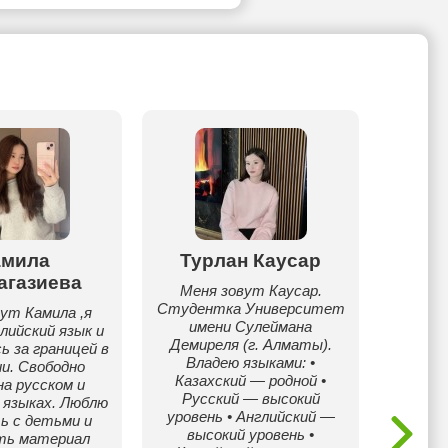
амила
Турлан Каусар
Ара
агазиева
Меня зовут Каусар.
Я — уч
Студентка Университет
языка 
ут Камила ,я
имени Сулеймана
ум
лийский язык и
Демиреля (г. Алматы).
прос
ь за границей в
Владею языками: •
языком
и. Свободно
Казахский — родной •
дети не
на русском и
Русский — высокий
учатс
 языках. Люблю
уровень • Английский —
живые 
ь с детьми и
высокий уровень •
д
ть материал