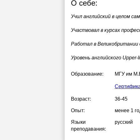
О себе:
Учил английский в целом са
Участвовал в курсах профес
Работал в Великобритании 
Уровень английского Upper-I
Образование:
МГУ им М.
Сертификат
Возраст:
36-45
Опыт:
менее 1 го
Языки
русский
преподавания: