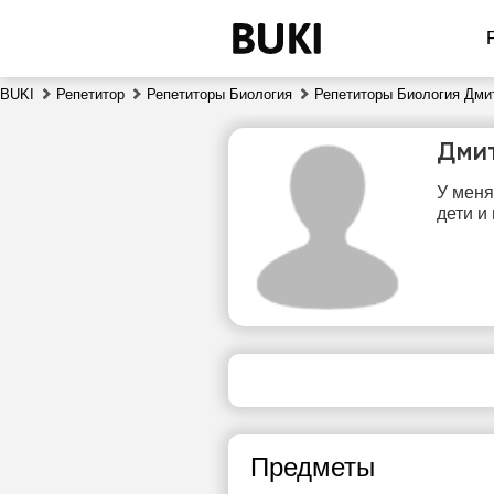
BUKI
Репетитор
Репетиторы Биология
Репетиторы Биология Дми
Дми
У меня
дети и
чт
6
Нет
свободных
сво
часов
ч
Предметы