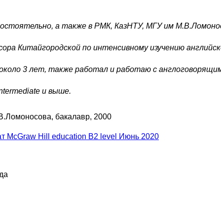
мостоятельно, а также в РМК, КазНТУ, МГУ им М.В.Ломоно
сора Китайгородской по интенсивному изучению английско
около 3 лет, также работал и работаю с англоговорящим
ntermediate и выше.
В.Ломоносова
, бакалавр, 2000
 McGraw Hill education B2 level Июнь 2020
да