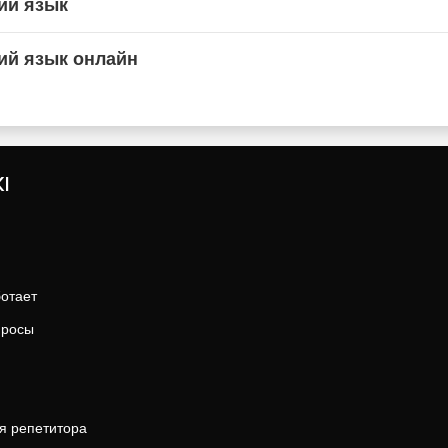
ий язык
ий язык онлайн
I
ботает
просы
я репетитора