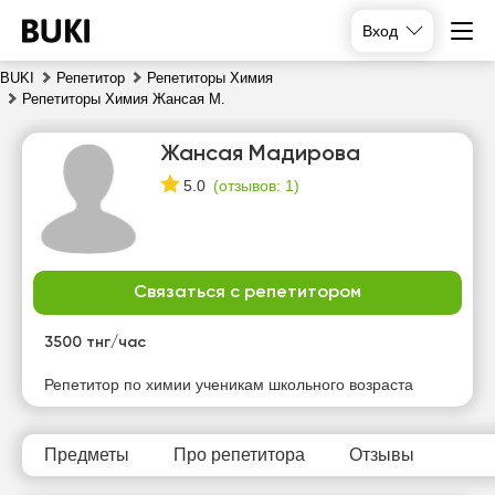
Вход
BUKI
Репетитор
Репетиторы Химия
Репетиторы Химия Жансая М.
Жансая Мадирова
(
отзывов: 1
)
5.0
Связаться с репетитором
пт
сб
вс
пн
7
8
9
10
3500 тнг/час
Нет
Нет
Нет
Нет
Репетитор по химии ученикам школьного возраста
свободных
свободных
свободных
свободных
часов
часов
часов
часов
Предметы
Про репетитора
Отзывы