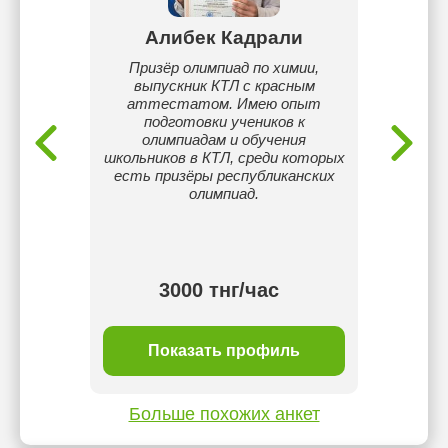
ич
Алибек Кадрали
В
рией
Призёр олимпиад по химии,
Бак
тодов
выпускник КТЛ с красным
п
ватель
аттестатом. Имею опыт
тник
подготовки учеников к
й игры"
олимпиадам и обучения
школьников в КТЛ, среди которых
есть призёры республиканских
олимпиад.
тнг/
3000 тнг/час
ль
Показать профиль
П
Больше похожих анкет