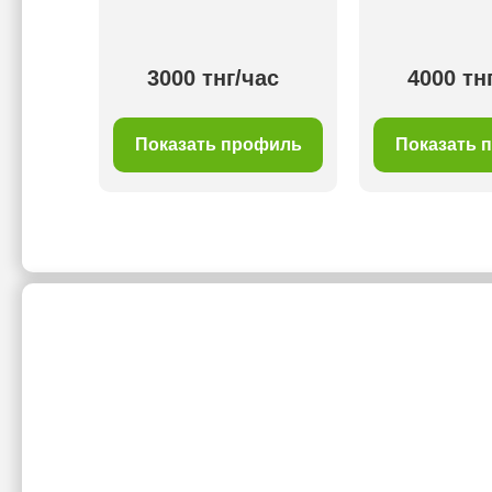
ас
3000 тнг/час
4000 тн
филь
Показать профиль
Показать 