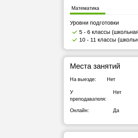
1
Математика
1
Уровни подготовки
1
5 - 6 классы (школьна
10 - 11 классы (школь
1
Места занятий
На выезде:
Нет
У
Нет
преподавателя:
Онлайн:
Да