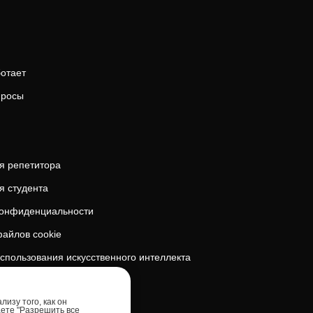
ботает
просы
я репетитора
я студента
конфиденциальности
айлов cookie
спользования искусственного интеллекта
безопасность
изу того, как он
аете "Разрешить все