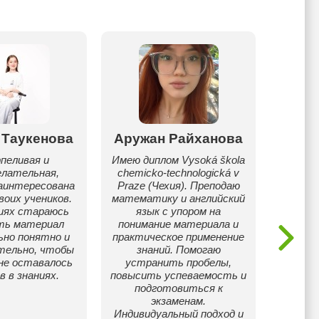
 Таукенова
Аружан Райханова
Ба
пеливая и
Имею диплом Vysoká škola
Част
елательная,
chemicko-technologická v
препо
заинтересована
Praze (Чехия). Преподаю
т
воих учеников.
математику и английский
ст
иях стараюсь
язык с упором на
Респуб
ть материал
понимание материала и
матем
ьно понятно и
практическое применение
тельно, чтобы
знаний. Помогаю
 не оставалось
устранить пробелы,
в в знаниях.
повысить успеваемость и
подготовиться к
экзаменам.
Индивидуальный подход и