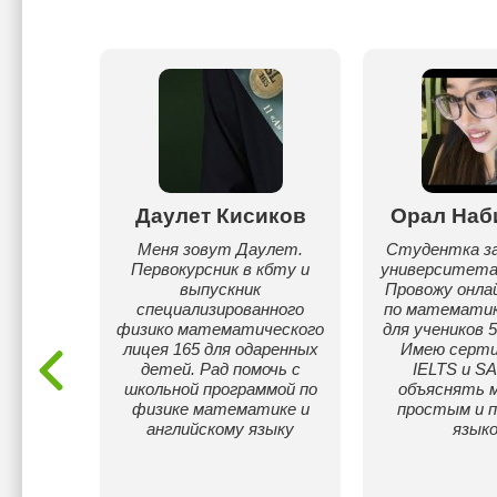
Даулет Кисиков
Орал Наб
ова
Меня зовут Даулет.
Студентка з
Первокурсник в кбту и
университета 
по
выпускник
Провожу онла
ебре и
специализированного
по математик
русским
физико математического
для учеников 5
ия.
лицея 165 для одаренных
Имею серт
детей. Рад помочь с
IELTS и SA
школьной программой по
объяснять 
физике математике и
простым и 
английскому языку
языко