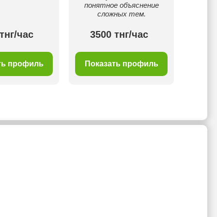
понятное объяснение
сложных тем.
тнг/час
3500 тнг/час
40
ть профиль
Показать профиль
Пок