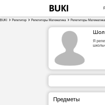
BUKI
Репетитор
Репетиторы Математика
Репетиторы Математик
Шол
Я репе
школьн
сб
8
Нет
1
свободных
часов
1
Предметы
1