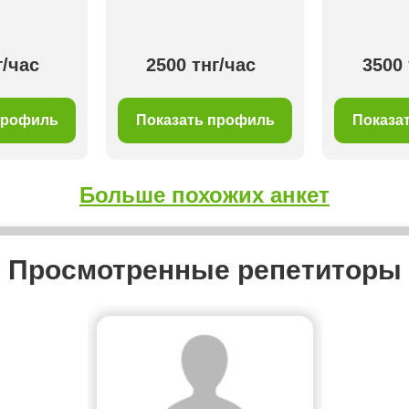
г/час
2500 тнг/час
3500 
профиль
Показать профиль
Показа
Больше похожих анкет
Просмотренные репетиторы