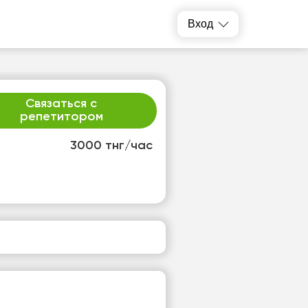
Вход
Связаться с
репетитором
3000 тнг/час
т
пт
3
14
т
Нет
одных
свободных
ов
часов