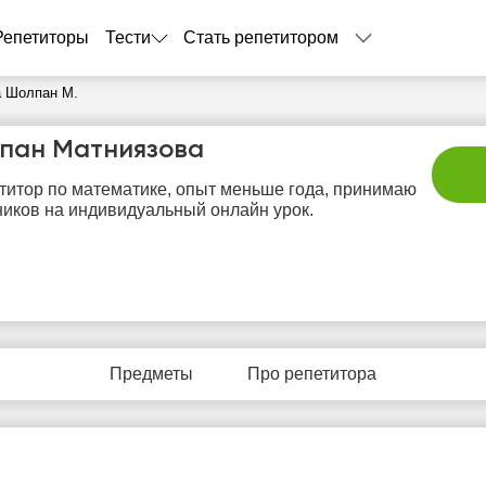
Репетиторы
Тести
Стать репетитором
а Шолпан М.
пан Матниязова
титор по математике, опыт меньше года, принимаю
иков на индивидуальный онлайн урок.
вс
пн
вт
ср
ч
9
10
11
12
1
Предметы
Про репетитора
Нет
Нет
Нет
Не
1:00
свободных
свободных
свободных
своб
часов
часов
часов
час
1:30
2:00