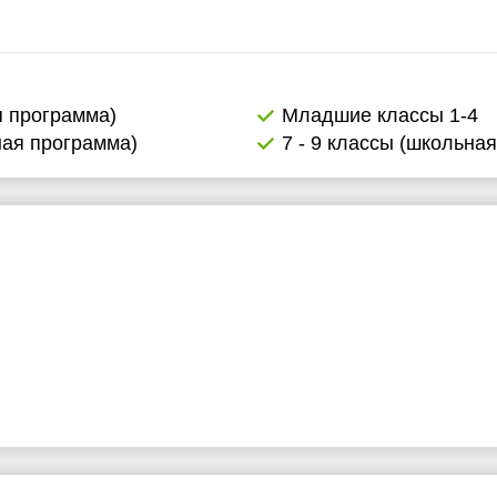
2:30
3:00
3:30
я программа)
Младшие классы 1-4
ная программа)
7 - 9 классы (школьна
4:00