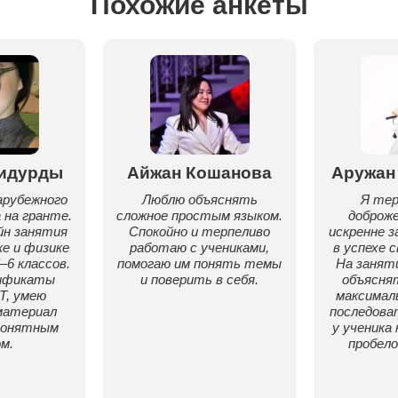
Похожие анкеты
идурды
Айжан Кошанова
Аружан
арубежного
Люблю объяснять
Я тер
на гранте.
сложное простым языком.
доброж
йн занятия
Спокойно и терпеливо
искренне 
е и физике
работаю с учениками,
в успехе с
–6 классов.
помогаю им понять темы
На занят
ификаты
и поверить в себя.
объясня
T, умею
максимал
материал
последова
понятным
у ученика
м.
пробело