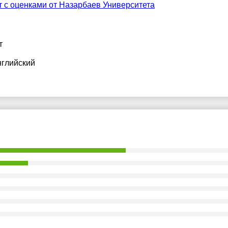
т с оценками от Назарбаев Университета
т
нглийский