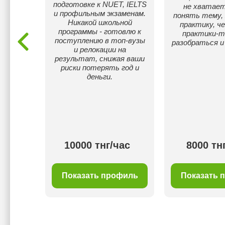
подготовке к NUET, IELTS
не хватае
и профильным экзаменам.
понять тему, 
Никакой школьной
практику, ч
программы - готовлю к
практики-т
поступлению в топ-вузы
разобраться и
и релокации на
результат, снижая ваши
риски потерять год и
деньги.
00 тнг/
10000 тнг/час
8000 тн
с
филь
Показать профиль
Показать 