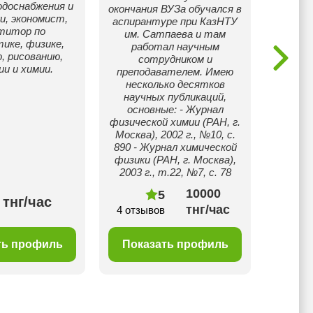
одоснабжения и
по физ
окончания ВУЗа обучался в
и, экономист,
инфо
аспирантуре при КазНТУ
титор по
рабо
им. Сатпаева и там
ике, физике,
работал научным
, рисованию,
сотрудником и
ии и химии.
преподавателем. Имею
несколько десятков
научных публикаций,
основные: - Журнал
физической химии (РАН, г.
Москва), 2002 г., №10, с.
890 - Журнал химической
физики (РАН, г. Москва),
2003 г., т.22, №7, с. 78
10000
5
 тнг/час
тнг/час
4 отзывов
5 отз
ть профиль
Показать профиль
Пок