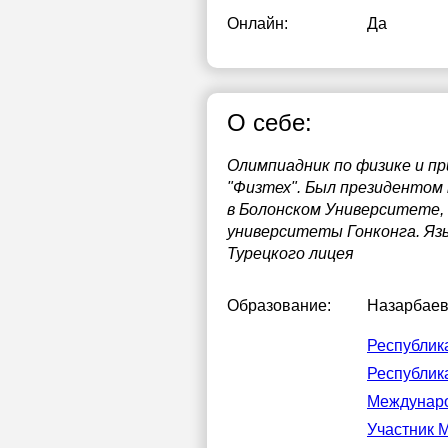
Онлайн:
Да
1
1
1
О себе:
1
Олимпиадник по физике и п
1
"Физтех". Был президентом 
в Болонском Университете, 
2
университеты Гонконга. Язык
Турецкого лицея
2
2
Образование:
Назарбаев
Республик
Республик
Междунаро
Участник М