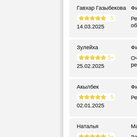
Гавхар Газыбекова
Фи
5
Ре
об
14.03.2025
Зулейха
Фи
5+
Оч
ре
25.02.2025
Акылбек
Фи
5
Ре
02.01.2025
Наталья
М
5+