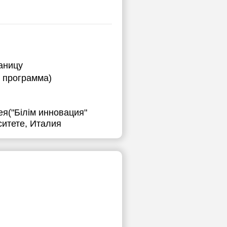
аницу
я программа)
я("Білім инновация"
ситете, Италия