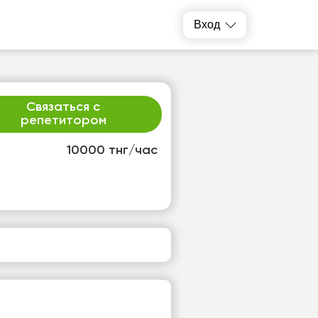
Вход
Связаться с
репетитором
10000 тнг/час
т
ср
1
12
т
Нет
одных
свободных
ов
часов