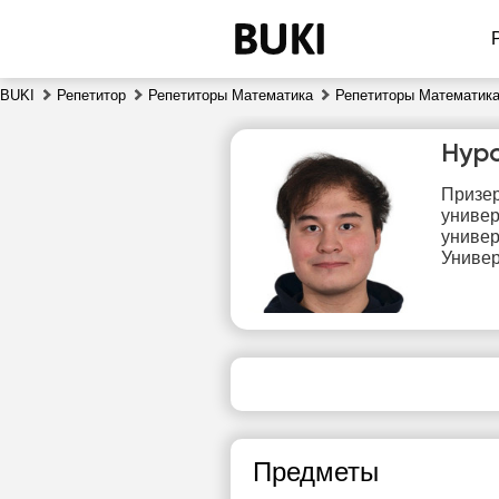
BUKI
Репетитор
Репетиторы Математика
Репетиторы Математика
Нур
Призер
универ
универ
Универ
чт
6
Нет
1
свободных
часов
1
Предметы
1