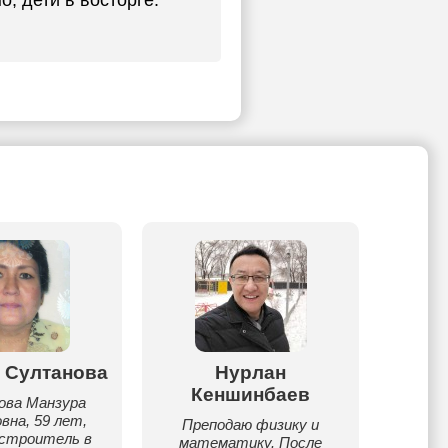
, дети в восторге.
 Султанова
Нурлан
Ради
Кеншинбаев
ова Манзура
м
вна, 59 лет,
репет
Преподаю физику и
-строитель в
русск
математику. После