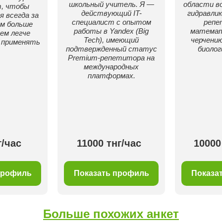
школьный учитель. Я —
области в
т, чтобы
действующий IT-
гидравлик
я всегда за
специалист с опытом
репе
ем больше
работы в Yandex (Big
математ
ем легче
Tech), имеющий
черчению
 применять
подтвержденный статус
биолог
Premium-репетитора на
международных
платформах.
г/час
11000 тнг/час
10000
профиль
Показать профиль
Показа
Больше похожих анкет