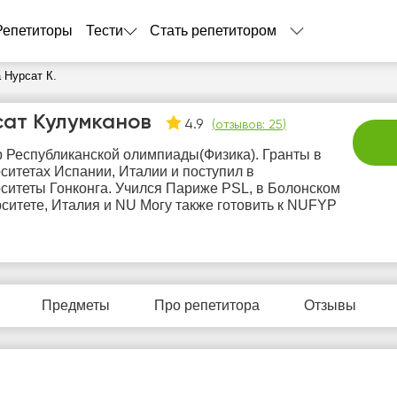
Репетиторы
Тести
Стать репетитором
 Нурсат К.
сат Кулумканов
4.9
(
отзывов: 25
)
 Республиканской олимпиады(Физика). Гранты в
ситетах Испании, Италии и поступил в
ситеты Гонконга. Учился Париже PSL, в Болонском
ситете, Италия и NU Могу также готовить к NUFYP
пт
сб
вс
пн
в
7
8
9
10
1
Предметы
Про репетитора
Отзывы
Нет
Не
0:00
10:00
10:00
свободных
своб
часов
час
0:30
10:30
10:30
1:00
11:00
11:00