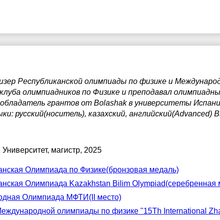
7:30
17:30
17:30
8:00
18:00
18:00
8:30
18:30
18:30
9:00
19:00
19:00
ризер Республиканской олимпиады по физике и Междунар
9:30
19:30
19:30
клуба олимпиадников по Физике и преподавал олимпиадны
обладатель грантов от Bolashak в университеты Испани
0:00
20:00
20:00
и: русский(носитель), казахский, английский(Advanced) В
0:30
20:30
20:30
1:00
21:00
21:00
 Университет
, магистр, 2025
анская Олимпиада по Физике(бронзовая медаль)
анская Олимпиада Kazakhstan Bilim Olympiad(cеребренная 
дная Олимпиада МФТИ(II место)
еждународной олимпиады по физике "15Th International Zh