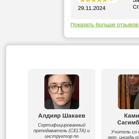
За
Сп
29.11.2024
Показать больше отзывов
кевич
Алдияр Шакаев
Ками
Сагимб
по
Сертифицированный
е.
преподаватель (CELTA) и
Учитель со 
инструктор по
лет, иногда о