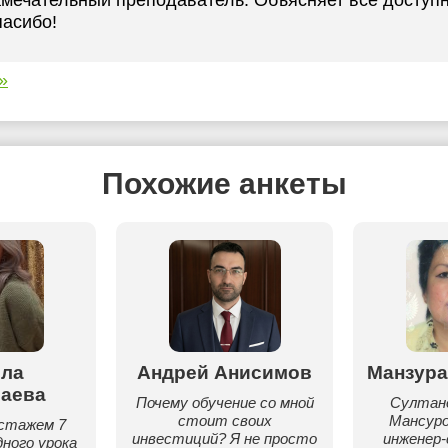
мечательный преподаватель. Объясняет все доступно
асибо!
»
Похожие анкеты
ла
Андрей Анисимов
Манзура
аева
Почему обучение со мной
Султан
стоит своих
Мансуро
стажем 7
инвестиций? Я не просто
инженер
дного урока