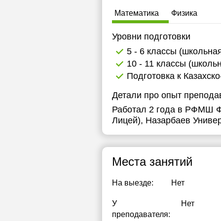
1
Математика
Физика
1
Уровни подготовки
1
5 - 6 классы (школьна
10 - 11 классы (школь
1
Подготовка к Казахско
1
Детали про опыт препода
1
Работал 2 года в РФМШ Ф
Лицей), Назарбаев Универ
1
1
Места занятий
1
1
На выезде:
Нет
1
У
Нет
преподавателя:
1