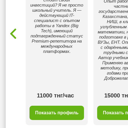
Опыт рабо
ческом
инвестиций? Я не просто
частн
 Опыт
школьный учитель. Я —
государствен
года.
действующий IT-
Казахстана,
специалист с опытом
НИШ, в кл
работы в Yandex (Big
углубленным 
Tech), имеющий
математики, н
подтвержденный статус
подготовке в 
Premium-репетитора на
ВУЗы, ЕНТ. О
международных
с одарёнными
платформах.
трудными с
Автор учебнико
Применяю а
методику, пр
годами пр
Доброжела
000
11000 тнг/час
15000 тн
г/час
филь
Показать профиль
Показать 