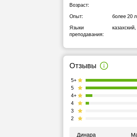
Возраст:
Опыт:
более 20 л
Языки
казахский
,
преподавания:
Отзывы
5+
5
4+
4
3
2
Динара
М