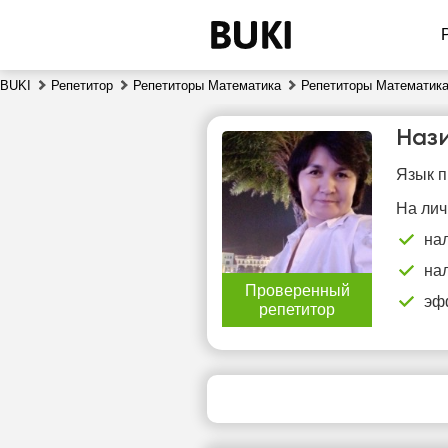
BUKI
Репетитор
Репетиторы Математика
Репетиторы Математика
Наз
Язык п
На лич
на
на
сб
Проверенный
8
эф
репетитор
Нет
свободных
сво
часов
ч