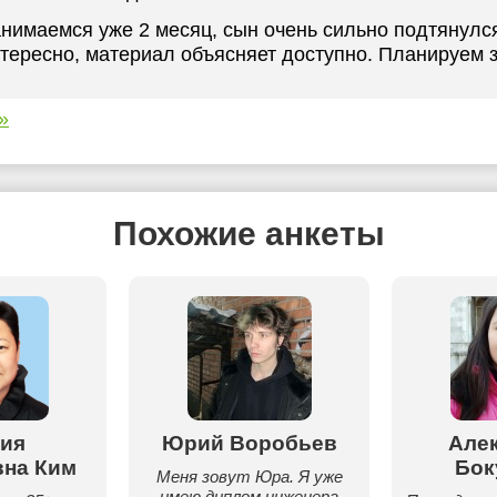
нимаемся уже 2 месяц, сын очень сильно подтянулся
тересно, материал объясняет доступно. Планируем 
»
Похожие анкеты
ия
Юрий Воробьев
Але
на Ким
Бок
Меня зовут Юра. Я уже
имею диплом инженера