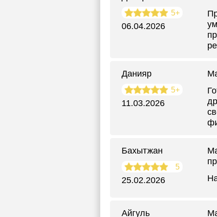
5+
Пр
ум
06.04.2026
пр
ре
Данияр
М
5+
Го
др
11.03.2026
св
фи
Бахытжан
М
пр
5
На
25.02.2026
Айгуль
М