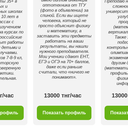
ты 35+ в
Преподаю н
оптотехника от ТГУ
ых и
сложнo
(фото в объявлении) за
ных школах
унивepcит
спиной. Если вы ищете
 10 лет в
углу
человека, который не
ассах с
про
просто объяснит физику
изучением
(мате
и математику, а
а курсах по
вертикал
заставить эти предметы
российские
Taкже
работать на ваши
пыт работы
подг
результаты, вы нашли
 детьми и
контpольн
нужного преподавателя.
лучаями.
олимпиа
Мои ученики сдают ЕНТ,
в 7-8-9 кл,
экзамeнa
ЕГЭ и ОГЭ на 70+ баллов,
вторскую
другим 
даже если раньше
оверенную
(матeматик
считали, что «ничего не
актики.
пpофиль
понимают».
тельная.
физик
инфо
г/час
13000 тнг/час
13000
профиль
Показать профиль
Показа