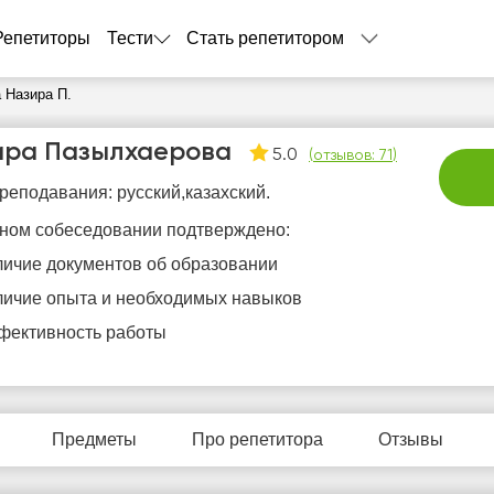
Репетиторы
Тести
Стать репетитором
 Назира П.
ира Пазылхаерова
5.0
(
отзывов: 71
)
реподавания: русский,казахский.
ном собеседовании подтверждено:
личие документов об образовании
личие опыта и необходимых навыков
вс
пн
вт
ср
ч
9
10
11
12
1
фективность работы
Нет
Нет
Нет
Нет
Не
бодных
свободных
свободных
свободных
своб
асов
часов
часов
часов
час
Предметы
Про репетитора
Отзывы