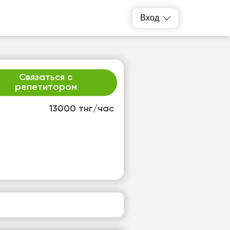
Вход
Связаться с
репетитором
13000 тнг/час
т
пт
3
14
т
Нет
одных
свободных
ов
часов