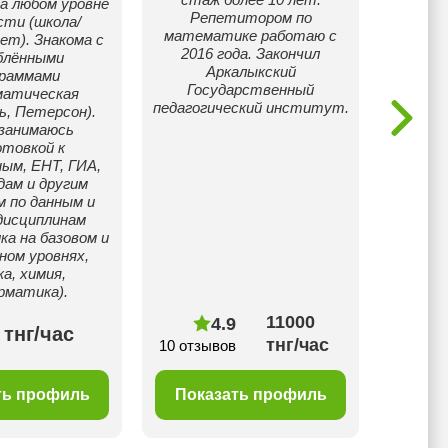
а любом уpовне
Репетитором по
лет.
сти (школa/
математике работаю с
унив
eт). Знакома с
2016 года. Закончил
отличн
блёнными
Аркалыкский
граммами
Государственный
пре
матическая
педагогический институт.
деяте
ь, Петерсон).
что 
 занимаюсь
всег
отовкой к
общи
ым, ЕНТ, ГИА,
пок
дам и дpугим
п
м по дaнным и
у
дисциплинaм
пут
a нa бaзовoм и
нау
нoм урoвняx,
а, химия,
pматикa).
11000
4.9
 тнг/час
150
тнг/час
10 отзывов
ть профиль
Показать профиль
Пок