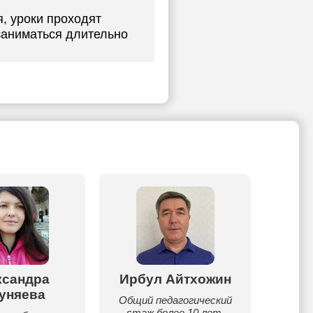
, уроки проходят
заниматься длительно
ксандра
Ирбул Айтхожин
Дани
уняева
Общий педагогический
Мен
стаж более 10 лет.
Алекс