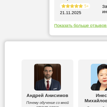
5+
За
ин
21.11.2025
Показать больше отзывов
роев
Андрей Анисимов
Инес
Михайлов
ель
Почему обучение со мной
 курсов
стоит своих