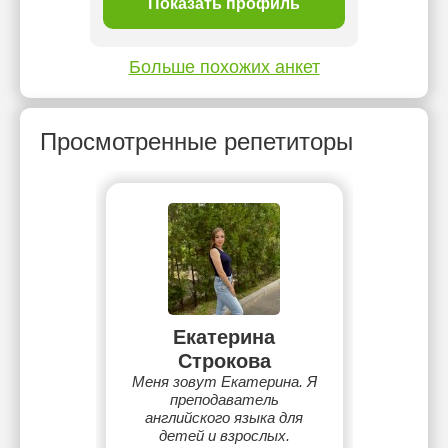
ль
Показать профиль
П
Больше похожих анкет
Просмотренные репетиторы
Екатерина
Строкова
Меня зовут Екатерина. Я
преподаватель
английского языка для
детей и взрослых.