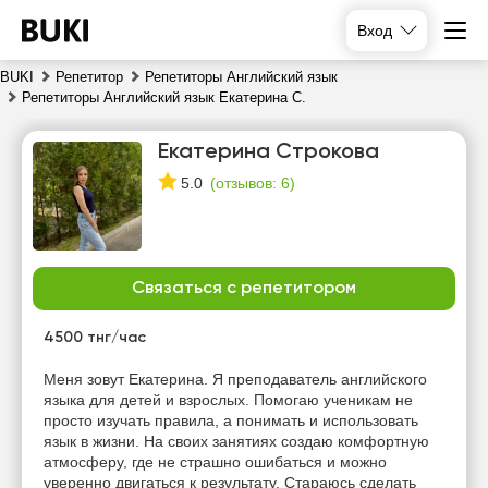
Вход
BUKI
Репетитор
Репетиторы Английский язык
Репетиторы Английский язык Екатерина С.
Екатерина Строкова
(
отзывов: 6
)
5.0
Связаться с репетитором
пн
вт
ср
чт
10
11
12
13
4500 тнг/час
Нет
Нет
Нет
Нет
Меня зовут Екатерина. Я преподаватель английского
свободных
свободных
свободных
свободных
языка для детей и взрослых. Помогаю ученикам не
часов
часов
часов
часов
просто изучать правила, а понимать и использовать
язык в жизни. На своих занятиях создаю комфортную
атмосферу, где не страшно ошибаться и можно
уверенно двигаться к результату. Стараюсь сделать