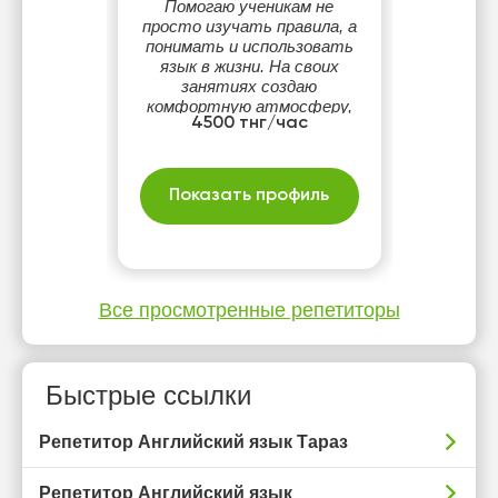
Помогаю ученикам не
просто изучать правила, а
понимать и использовать
язык в жизни. На своих
занятиях создаю
комфортную атмосферу,
4500 тнг/час
где не страшно ошибаться
и можно уверенно
двигаться к результату.
Стараюсь сделать
Показать профиль
обучение интересным и
эффективным для каждого
ученика.
Все просмотренные репетиторы
Быстрые ссылки
Репетитор Английский язык Тараз
Репетитор Английский язык