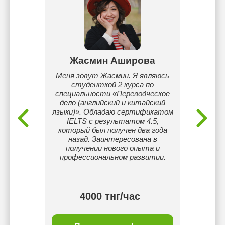
аева
Жасмин Аширова
Ай
о: «Нет
Меня зовут Жасмин. Я являюсь
отличн
— есть
студенткой 2 курса по
упр
и. Я
специальности «Переводческое
креат
 может
дело (английский и китайский
самора
вильном
языки)». Обладаю сертификатом
спо
 быть
IELTS с результатом 4.5,
про
й и
который был получен два года
вие.»
назад. Заинтересована в
 себя и
получении нового опыта и
m.
профессиональном развитии.
тнг/
4000 тнг/час