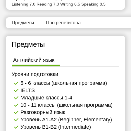
Listening 7.0 Reading 7.0 Writing 6.5 Speaking 8.5
11:30
12:00
Предметы
Про репетитора
12:30
13:00
Предметы
13:30
Английский язык
14:00
14:30
Уровни подготовки
5 - 6 классы (школьная программа)
15:00
IELTS
15:30
Младшие классы 1-4
10 - 11 классы (школьная программа)
16:00
Разговорный язык
16:30
Уровень А1-А2 (Beginner, Elementary)
Уровень B1-B2 (Intermediate)
17:00