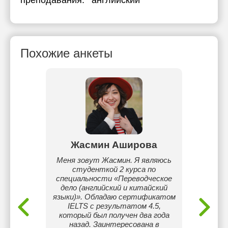
преподавания:
английский
Похожие анкеты
рова
Жасмин Аширова
С
учитель
Меня зовут Жасмин. Я являюсь
Я по
студенткой 2 курса по
образо
специальности «Переводческое
на рабо
дело (английский и китайский
В св
языки)». Обладаю сертификатом
соврем
IELTS с результатом 4.5,
помог
который был получен два года
запо
назад. Заинтересована в
пони