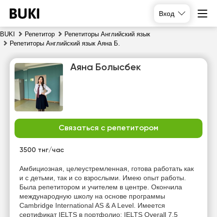
Вход
BUKI
Репетитор
Репетиторы Английский язык
Репетиторы Английский язык Аяна Б.
Аяна Болысбек
Связаться с репетитором
сб
вс
пн
вт
8
9
10
11
3500 тнг/час
Нет
Нет
Нет
Амбициозная, целеустремленная, готова работать как
10:00
свободных
свободных
свободных
и с детьми, так и со взрослыми. Имею опыт работы.
часов
часов
часов
Была репетитором и учителем в центре. Окончила
10:30
международную школу на основе программы
Cambridge International AS & A Level. Имеется
11:00
сертификат IELTS в портфолио: IELTS Overall 7.5