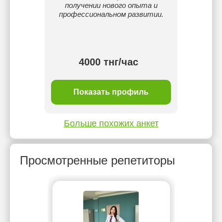
получении нового опыта и
п
профессиональном развитии.
самост
Объяс
слова
4000 тнг/час
ль
Показать профиль
П
Больше похожих анкет
Просмотренные репетиторы