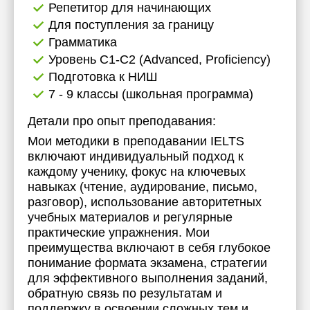
Репетитор для начинающих
17:30
Для поступления за границу
Грамматика
18:00
Уровень C1-C2 (Advanced, Proficiency)
18:30
Подготовка к НИШ
7 - 9 классы (школьная программа)
19:00
Детали про опыт преподавания:
19:30
Мои методики в преподавании IELTS
20:00
включают индивидуальный подход к
каждому ученику, фокус на ключевых
20:30
навыках (чтение, аудирование, письмо,
разговор), использование авторитетных
21:00
учебных материалов и регулярные
практические упражнения. Мои
преимущества включают в себя глубокое
понимание формата экзамена, стратегии
для эффективного выполнения заданий,
обратную связь по результатам и
поддержку в освоении сложных тем и