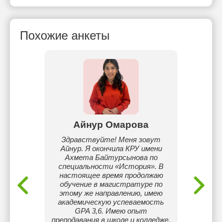
Похожие анкеты
ва
Айнур Омарова
М
на, Мне
Здравствуйте! Меня зовут
За
. Живу в
Айнур. Я окончила КРУ имени
реги
ла
Ахмета Байтурсынова по
имени
 школу.
специальности «История». В
Обла
 КГПИ
настоящее время продолжаю
пр
обучение в магистратуре по
педагог
этому же направлению, имею
проекта
академическую успеваемость
волонт
GPA 3,6. Имею опыт
преподавания в школе и колледже,