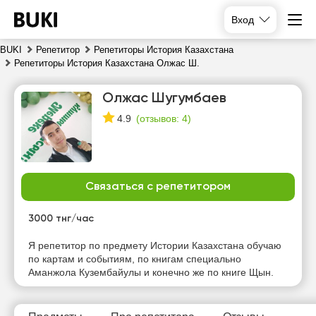
Вход
BUKI
Репетитор
Репетиторы История Казахстана
Репетиторы История Казахстана Олжас Ш.
Олжас Шугумбаев
(
отзывов: 4
)
4.9
Связаться с репетитором
вс
пн
вт
ср
9
10
11
12
3000 тнг/час
Нет
Нет
Нет
Я репетитор по предмету Истории Казахстана обучаю
17:30
свободных
свободных
свободных
по картам и событиям, по книгам специально
часов
часов
часов
Аманжола Кузембайулы и конечно же по книге Щын.
18:00
18:30