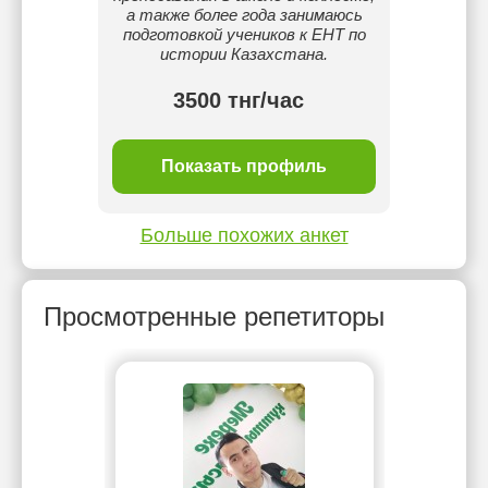
а также более года занимаюсь
подготовкой учеников к ЕНТ по
истории Казахстана.
3500 тнг/час
ль
Показать профиль
П
Больше похожих анкет
Просмотренные репетиторы