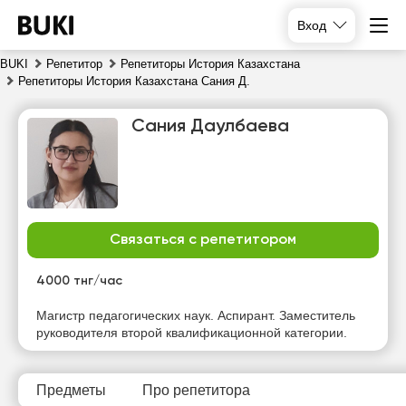
Вход
BUKI
Репетитор
Репетиторы История Казахстана
Репетиторы История Казахстана Сания Д.
Сания Даулбаева
Связаться с репетитором
вс
пн
вт
ср
9
10
11
12
4000 тнг/час
Нет
Нет
Нет
Нет
Магистр педагогических наук. Аспирант. Заместитель
свободных
свободных
свободных
свободных
руководителя второй квалификационной категории.
часов
часов
часов
часов
Предметы
Про репетитора