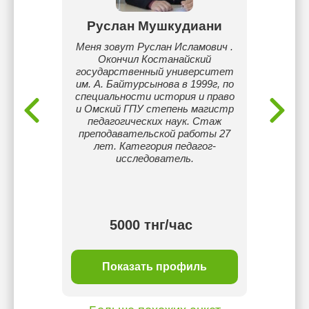
аев
Руслан Мушкудиани
А
мету
Меня зовут Руслан Исламович .
Здра
учаю по
Окончил Костанайский
Айнур
книгам
государственный университет
Ахм
ла
им. А. Байтурсынова в 1999г, по
специ
 же по
специальности история и право
наст
и Омский ГПУ степень магистр
обуч
педагогических наук. Стаж
этому
преподавательской работы 27
акаде
лет. Категория педагог-
G
исследователь.
препода
а так
подгот
и
тнг/
5000 тнг/час
ль
Показать профиль
П