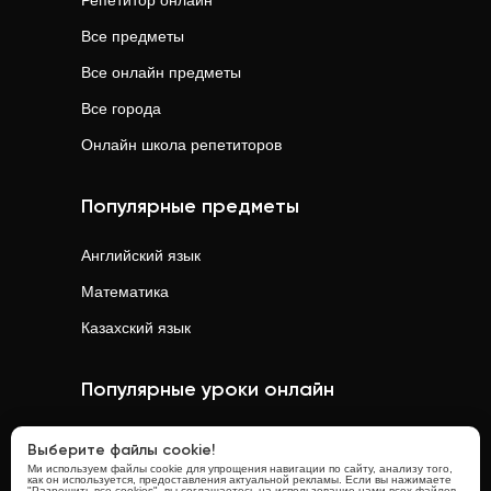
Репетитор онлайн
Все предметы
Все онлайн предметы
Все города
Онлайн школа репетиторов
Популярные предметы
Английский язык
Математика
Казахский язык
Популярные уроки онлайн
Математика
онлайн
Выберите файлы cookie!
Ми используем файлы cookie для упрощения навигации по сайту, анализу того,
Физика
онлайн
как он используется, предоставления актуальной рекламы. Если вы нажимаете
"Разрешить все cookies", вы соглашаетесь на использование нами всех файлов