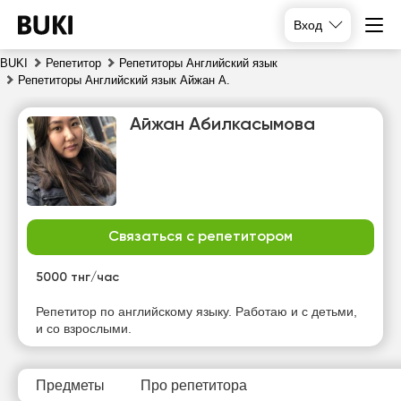
Вход
BUKI
Репетитор
Репетиторы Английский язык
Репетиторы Английский язык Айжан А.
Айжан Абилкасымова
Связаться с репетитором
вс
пн
вт
ср
9
10
11
12
5000 тнг/час
Нет
Нет
Нет
Нет
Репетитор по английскому языку. Работаю и с детьми,
свободных
свободных
свободных
свободных
и со взрослыми.
часов
часов
часов
часов
Предметы
Про репетитора