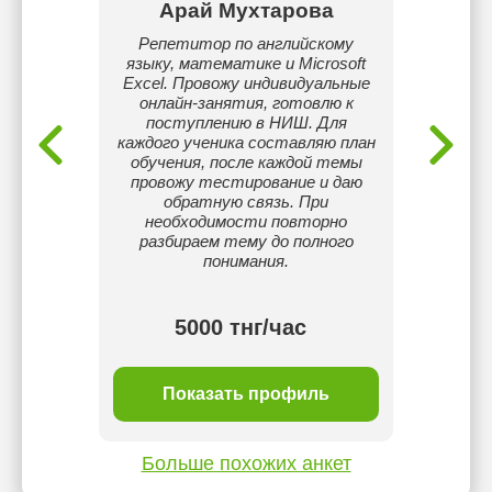
рди
Арай Мухтарова
А
ку и
Репетитор по английскому
Hi! My n
огаю
языку, математике и Microsoft
abro
ожное
Excel. Провожу индивидуальные
Englis
иваться
онлайн-занятия, готовлю к
tea
тов.
поступлению в НИШ. Для
convers
каждого ученика составляю план
help,
обучения, после каждой темы
провожу тестирование и даю
обратную связь. При
необходимости повторно
разбираем тему до полного
понимания.
5000 тнг/час
ль
Показать профиль
П
Больше похожих анкет