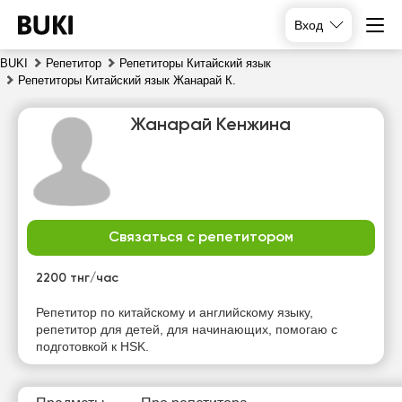
Вход
BUKI
Репетитор
Репетиторы Китайский язык
Репетиторы Китайский язык Жанарай К.
Жанарай Кенжина
Связаться с репетитором
пн
вт
ср
чт
10
11
12
13
2200 тнг/час
Нет
Репетитор по китайскому и английскому языку,
10:00
10:00
10:00
свободных
репетитор для детей, для начинающих, помогаю с
часов
подготовкой к HSK.
10:30
10:30
10:30
11:00
11:00
11:00