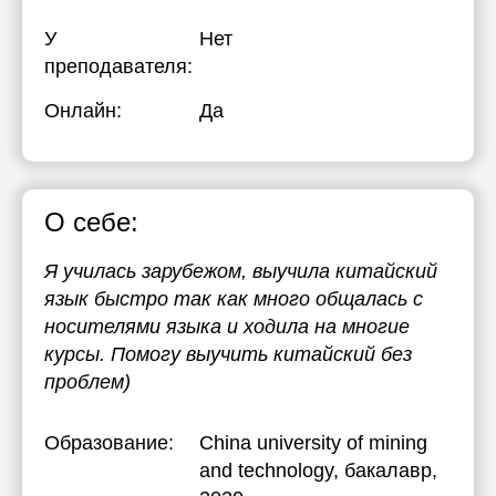
17:30
17:30
17:30
У
Нет
преподавателя:
18:00
18:00
18:00
Онлайн:
Да
18:30
18:30
18:30
19:00
19:00
19:00
19:30
19:30
19:30
О себе:
20:00
20:00
20:00
Я училась зарубежом, выучила китайский
язык быстро так как много общалась с
носителями языка и ходила на многие
курсы. Помогу выучить китайский без
проблем)
Образование:
China university of mining
and technology
, бакалавр,