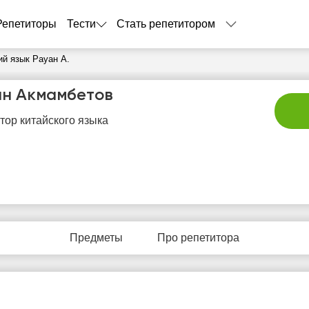
Репетиторы
Тести
Стать репетитором
ий язык Рауан А.
ан Акмамбетов
тор китайского языка
сб
вс
пн
вт
с
8
9
10
11
1
Предметы
Про репетитора
Нет
Нет
Нет
Нет
Не
бодных
свободных
свободных
свободных
своб
асов
часов
часов
часов
час