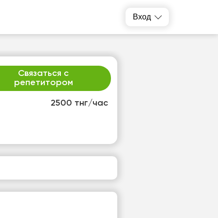
Вход
Связаться с
репетитором
2500 тнг/час
р
чт
2
13
т
Нет
одных
свободных
ов
часов