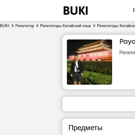
BUKI
Репетитор
Репетиторы Китайский язык
Репетиторы Китайск
Рау
Репети
пт
7
Нет
свободных
сво
часов
ч
Предметы