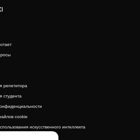
I
ботает
просы
я репетитора
я студента
конфиденциальности
айлов cookie
спользования искусственного интеллекта
безопасность