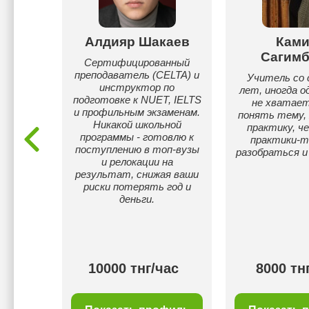
ымбай
Алдияр Шакаев
Ками
Сагимб
кий язык
Сертифицированный
ку
преподаватель (CELTA) и
Учитель со 
инструктор по
лет, иногда о
подготовке к NUET, IELTS
не хватае
и профильным экзаменам.
понять тему, 
Никакой школьной
практику, ч
программы - готовлю к
практики-т
поступлению в топ-вузы
разобраться и
и релокации на
результат, снижая ваши
риски потерять год и
деньги.
000
10000 тнг/час
8000 тн
г/час