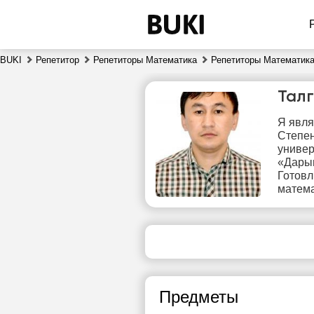
BUKI
Репетитор
Репетиторы Математика
Репетиторы Математика
Тал
Я явля
Степен
универ
«Дарын
Готов
матема
сб
8
18:30
сво
ч
19:00
Предметы