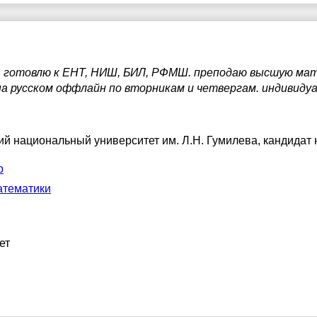
 готовлю к ЕНТ, НИШ, БИЛ, РФМШ. преподаю высшую ма
а русском оффлайн по вторникам и четвергам. индивиду
ий национальный университет им. Л.Н. Гумилева
, кандидат 
р
атематики
ет