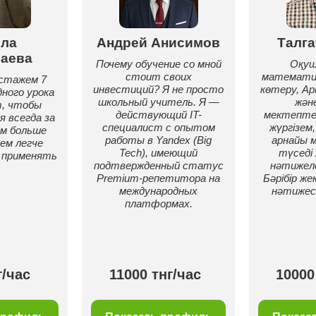
ла
Андрей Анисимов
Талга
аева
Почему обучение со мной
Оқуш
стоит своих
математик
стажем 7
инвестиций? Я не просто
көтеру, А
дного урока
школьный учитель. Я —
жән
т, чтобы
действующий IT-
мектепте
я всегда за
специалист с опытом
жүргізем
ем больше
работы в Yandex (Big
арнайы 
ем легче
Tech), имеющий
түседі
 применять
подтвержденный статус
нәтижеле
Premium-репетитора на
Бәрібір же
международных
нәтижесі
платформах.
г/час
11000 тнг/час
10000