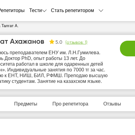
Репетиторы
Тести
Стать репетитором
 Талгат А.
гат Ахажанов
5.0
(
отзывов: 1
)
юсь преподавателем ЕНУ им. Л.Н.Гумилева.
ь Доктор PhD, опыт работы 13 лет. До
ситета работал в школе для одаренных детей
». Индивидуальные занятия по 7000 тг за час.
лю к ЕНТ, НИШ, БИЛ, РФМШ. Преподаю высшую
тику студентам. Занятие на казахском языке.
вс
пн
вт
ср
ч
9
10
11
12
1
Предметы
Про репетитора
Отзывы
Нет
Нет
Нет
Нет
Не
бодных
свободных
свободных
свободных
своб
асов
часов
часов
часов
час