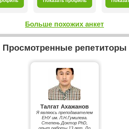
профиль
Показать профиль
Показа
Больше похожих анкет
Просмотренные репетиторы
Талгат Ахажанов
Я являюсь преподавателем
ЕНУ им. Л.Н.Гумилева.
Степень Доктор PhD,
опыт работы 13 лет. До