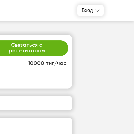
Вход
Связаться с
репетитором
10000 тнг/час
т
пт
3
14
т
Нет
одных
свободных
ов
часов