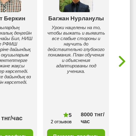
т Беркин
Багжан Нурланулы
А
ылардың
Уроки нацелены на то,
алық деңгейін
чтобы выжать и выявить
Дважды
рнайы Бил, НИШ
все слабые стороны и
Пете
е РФМШ
научить до
у
ріне дайындық
действительно глубокого
(
, оқушыларым
понимания. План обучения
маг
мектептерге
и объяснения
с
 және жақсы
адаптированы под
прикла
р көрсетеді.
ученика.
и
ке дайындық өз
и
н көрсетеді.
инт
п
матем
уровн
8000 тнг/
5
 тнг/час
100
час
2 отзывов