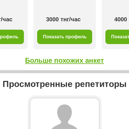
г/час
3000 тнг/час
4000 
профиль
Показать профиль
Показа
Больше похожих анкет
Просмотренные репетиторы