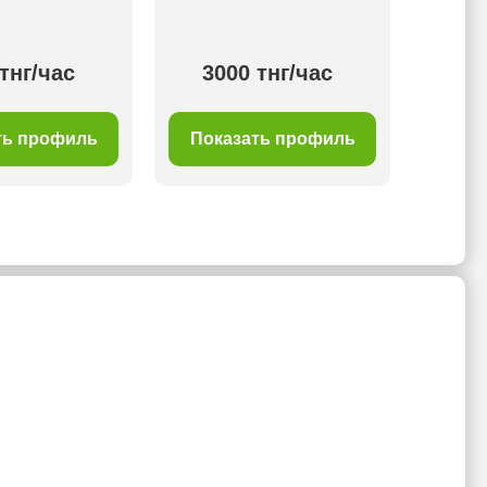
тнг/час
3000 тнг/час
5 отз
ть профиль
Показать профиль
Пок