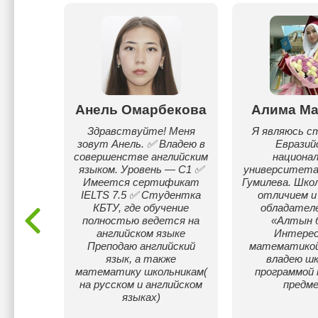
анган
Анель Омарбекова
Алима Ма
матику
Здравствуйте! Меня
Я являюсь 
ебят,
зовут Анель. ✅ Владею в
Евразий
очтут
совершенстве английским
национал
е и
языком. Уровень — C1 ✅
университета 
нение.
Имеется сертификат
Гумилева. Школ
IELTS 7.5 ✅ Студентка
отличием и
КБТУ, где обучение
обладателе
полностью ведется на
«Алтын б
английском языке
Интере
Преподаю английский
математикой
язык, а также
владею шк
математику школьникам(
программой 
на русском и английском
предме
языках)