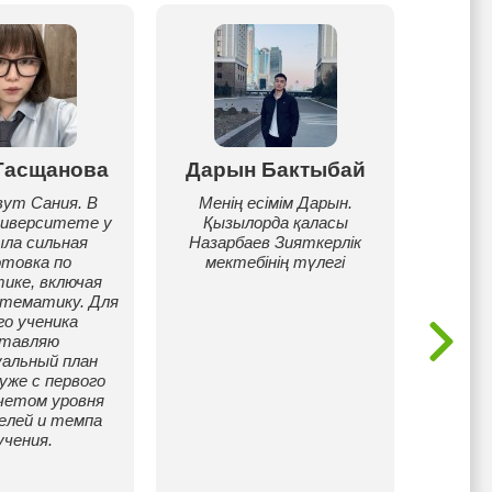
Тасщанова
Дарын Бактыбай
Дж
вут Сания. В
Менің есімім Дарын.
ниверситете у
Қызылорда қаласы
В проц
ыла сильная
Назарбаев Зияткерлік
месяч
отовка по
мектебінің түлегі
опирал
ике, включая
ресур
тематику. Для
прибли
го ученика
реальн
ставляю
помо
уальный план
сдать 
уже с первого
набрать
учетом уровня
секци
целей и темпа
учения.