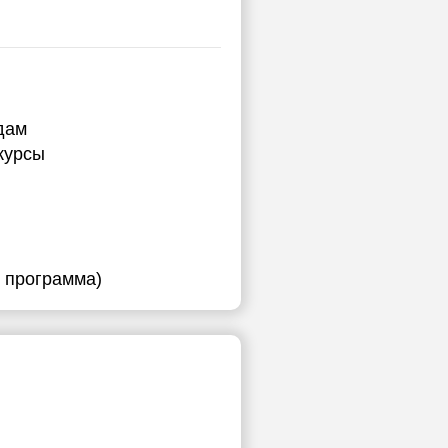
дам
курсы
я программа)