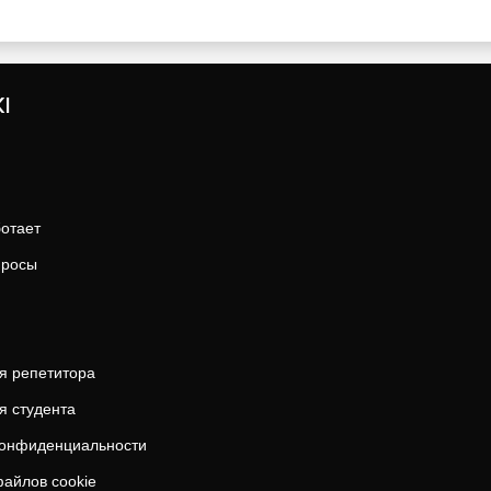
I
ботает
просы
я репетитора
я студента
конфиденциальности
айлов cookie