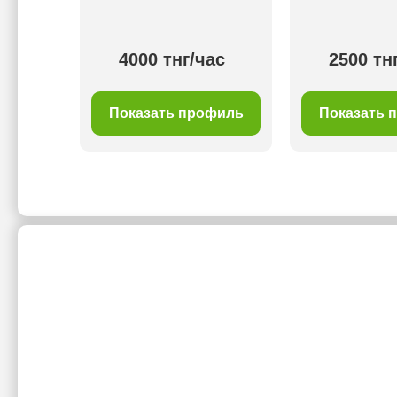
ас
4000 тнг/час
2500 тн
филь
Показать профиль
Показать 