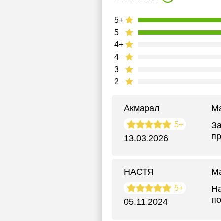
5+
5
4+
4
3
2
Акмарал
М
5+
За
пр
13.03.2026
НАСТЯ
М
5+
На
по
05.11.2024