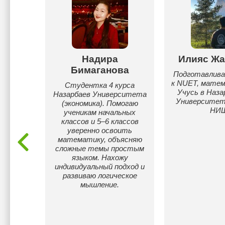
Надира
Илияс Жа
жин
Бимаганова
Подготавлива
к NUET, матем
шей
Студентка 4 курса
Учусь в Наза
 работы
Назарбаев Университета
Университете
чил
(экономика). Помогаю
НИ
ерские
ученикам начальных
классов и 5–6 классов
уверенно освоить
математику, объясняю
сложные темы простым
языком. Нахожу
индивидуальный подход и
развиваю логическое
мышление.