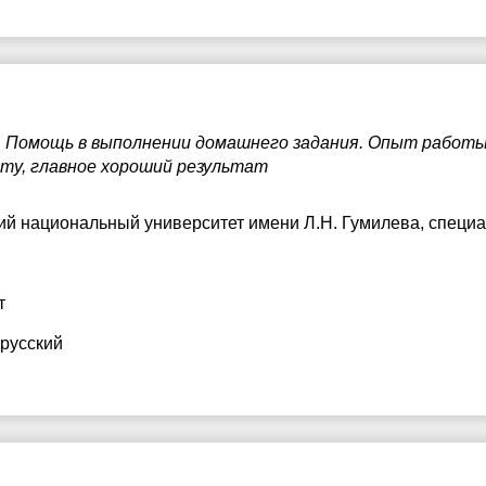
7:30
17:30
8:00
18:00
8:30
18:30
Помощь в выполнении домашнего задания. Опыт работы 
9:00
19:00
ту, главное хороший результат
9:30
19:30
ий национальный университет имени Л.Н. Гумилева
, специа
0:00
20:00
т
 русский