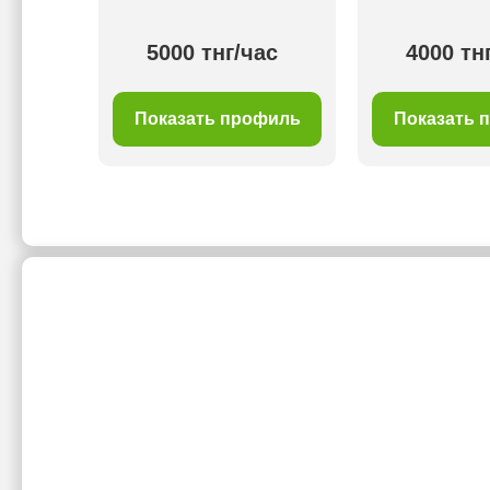
ас
5000 тнг/час
4000 тн
филь
Показать профиль
Показать 