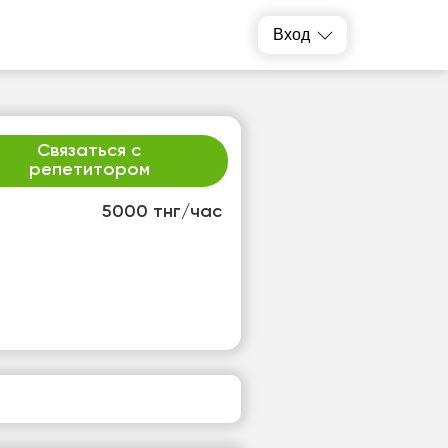
Вход
Связаться с
репетитором
5000 тнг/час
р
чт
2
13
т
Нет
одных
свободных
ов
часов