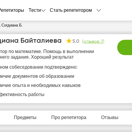
Репетиторы
Тести
Стать репетитором
 Согдиана Б.
диана Байталиева
5.0
(
отзывов: 7
)
тор по математике. Помощь в выполнении
его задания. Хороший результат
ном собеседовании подтверждено:
личие документов об образовании
сб
вс
пн
вт
с
личие опыта и необходимых навыков
8
9
10
11
1
фективность работы
Нет
Нет
Не
0:00
10:00
свободных
свободных
своб
часов
часов
час
0:30
10:30
Предметы
Про репетитора
Отзывы
1:00
11:00