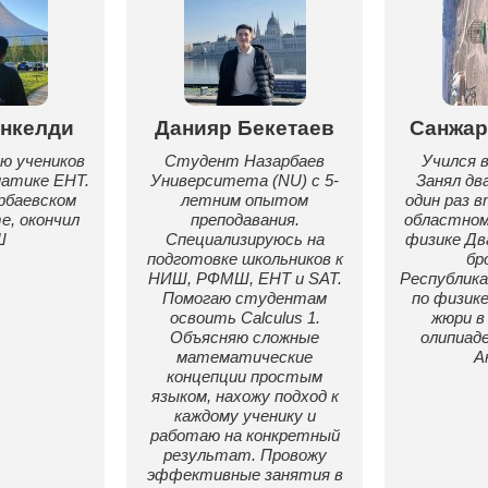
нкелди
Данияр Бекетаев
Санжар
ю учеников
Студент Назарбаев
Учился 
атике ЕНТ.
Университета (NU) с 5-
Занял два
рбаевском
летним опытом
один раз 
, окончил
преподавания.
областном
Ш
Специализируюсь на
физике Дв
подготовке школьников к
бр
НИШ, РФМШ, ЕНТ и SAT.
Республика
Помогаю студентам
по физике
освоить Calculus 1.
жюри в
Объясняю сложные
олипиаде
математические
А
концепции простым
языком, нахожу подход к
каждому ученику и
работаю на конкретный
результат. Провожу
эффективные занятия в