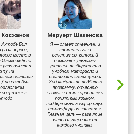
 Косжанов
Меруерт Шакенова
В
в Актобе Бил
Я — ответственный и
Ст
 раза первое,
внимательный
второе место в
репетитор, который
Готовл
 Олимпиаде по
помогает ученикам
пост
а раза выиграл
уверенно разбираться в
отечес
онзу на
учебном материале и
и Да
нском олипиаде
достигать своих целей.
 Два раза был
Индивидуально подбираю
 областном
программу, объясняю
 по физике в
сложные темы простым и
ктобе
понятным языком,
поддерживаю комфортную
атмосферу на занятиях.
Главная цель — развитие
знаний и уверенности
каждого ученика.