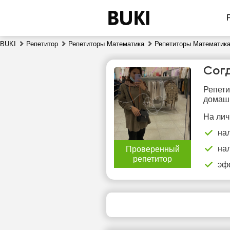
BUKI
Репетитор
Репетиторы Математика
Репетиторы Математика
Сог
Репети
домашн
На лич
на
пт
на
Проверенный
7
репетитор
эф
14:30
1
15:00
1
15:30
1