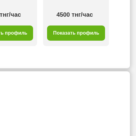
тнг/час
4500 тнг/час
50
ть профиль
Показать профиль
Пок