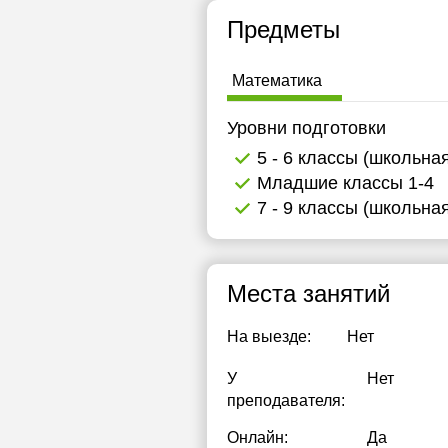
16:00
1
Предметы
16:30
1
Математика
17:00
1
Уровни подготовки
17:30
1
5 - 6 классы (школьна
18:00
1
Младшие классы 1-4
7 - 9 классы (школьна
18:30
1
19:00
1
Места занятий
19:30
1
20:00
1
На выезде:
Нет
1
У
Нет
преподавателя:
1
Онлайн:
Да
1