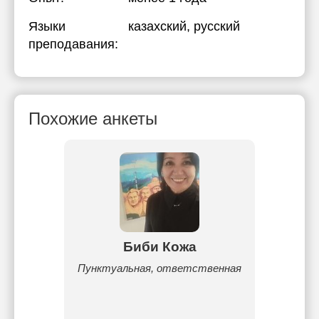
Языки
казахский
, русский
преподавания:
Похожие анкеты
ова
Биби Кожа
Жан
 языку,
Пунктуальная, ответственная
Вып
ника,
биоло
одход.
Име
математ