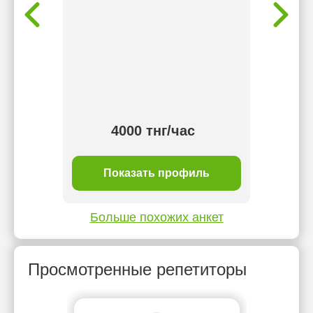
для 
такж
учит
Орие
ака
4000 тнг/час
ль
Показать профиль
П
Больше похожих анкет
Просмотренные репетиторы