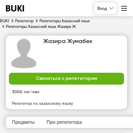
Вход
BUKI
Репетитор
Репетиторы Казахский язык
Репетиторы Казахский язык Жазира Ж.
Жазира Жумабек
Связаться с репетитором
чт
пт
сб
вс
6
7
8
9
3000 тнг/час
Нет
Нет
Нет
Нет
Репетитор по казахскому языку
свободных
свободных
свободных
свободных
часов
часов
часов
часов
Предметы
Про репетитора