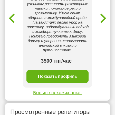
иться!
ученикам развивать разговорные
а
навыки, понимание речи и
школьн
грамматику. Имею опыт
инд
общения в международной среде.
за
На занятиях делаю упор на
интере
практику, индивидуальный подход
играми
и комфортную атмосферу.
Помогаю преодолеть языковой
барьер и уверенно использовать
английский в жизни и
путешествиях.
3500 тнг/час
ль
Показать профиль
П
Больше похожих анкет
Просмотренные репетиторы