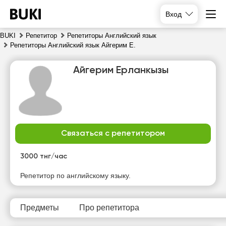
Вход
BUKI
Репетитор
Репетиторы Английский язык
Репетиторы Английский язык Айгерим Е.
Айгерим Ерланкызы
Связаться с репетитором
вс
пн
вт
ср
9
10
11
12
3000 тнг/час
Нет
Нет
Нет
Нет
Репетитор по английскому языку.
свободных
свободных
свободных
свободных
часов
часов
часов
часов
Предметы
Про репетитора