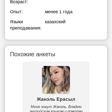
Возраст:
Опыт:
менее 1 года
Языки
казахский
преподавания:
Похожие анкеты
мов
Жанэль Ерасыл
Кр
физике,
Меня зовут Жанэль. Владею
Hello
ахскому
английским языком и помогаю
зовут 