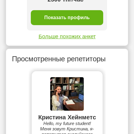
ль
Показать профиль
П
Больше похожих анкет
Просмотренные репетиторы
Кристина Хейнметс
Hello, my future student!
Меня зовут Кристина, я-