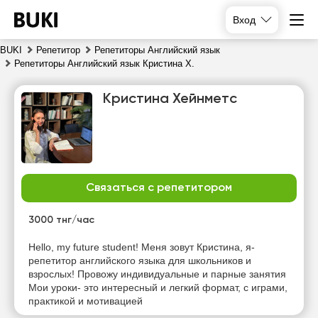
Вход
BUKI
Репетитор
Репетиторы Английский язык
Репетиторы Английский язык Кристина Х.
Кристина Хейнметс
Связаться с репетитором
пт
сб
вс
пн
7
8
9
10
3000 тнг/час
Нет
Нет
Нет
Нет
Hello, my future student! Меня зовут Кристина, я-
свободных
свободных
свободных
свободных
репетитор английского языка для школьников и
часов
часов
часов
часов
взрослых! Провожу индивидуальные и парные занятия
Мои уроки- это интересный и легкий формат, с играми,
практикой и мотивацией