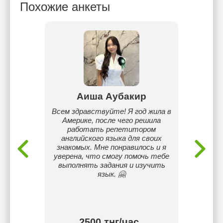
Похожие анкеты
аева
Аиша Аубакир
А
скому
Всем здравствуйте! Я год жила в
Сабақ 
ль со
Америке, после чего решила
қарапай
т.
работать репетитором
с
английского языка для своих
ұйы
знакомых. Мне понравилось и я
оқ
уверена, что смогу помочь тебе
тапсыр
выполнять задания и изучить
мақс
язык. 🤗
ереже
ағылшы
оны 
қ
тнг/
2500 тнг/час