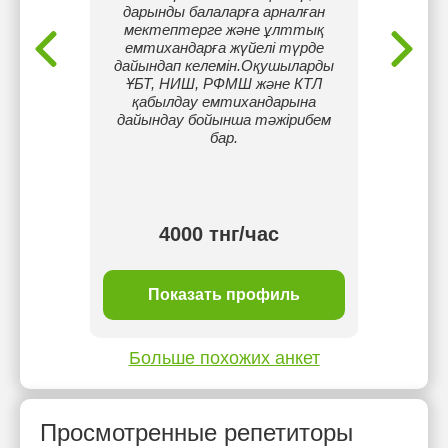
 формы
дарынды балаларға арналған
анг
мектептерге және ұлттық
пов
емтихандарға жүйелі түрде
хор
дайындап келемін.Оқушыларды
англ
ҰБТ, НИШ, РФМШ және КТЛ
разго
қабылдау емтихандарына
есть 
дайындау бойынша тәжірибем
где 
бар.
языковы
а
4000 тнг/час
ль
Показать профиль
П
Больше похожих анкет
Просмотренные репетиторы