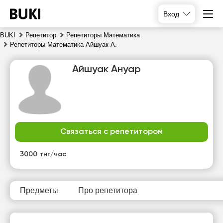
Вход
BUKI
Репетитор
Репетиторы Математика
Репетиторы Математика Айшуак А.
Айшуак Ануар
Связаться с репетитором
пн
вт
ср
чт
10
11
12
13
3000 тнг/час
Нет
10:00
10:00
10:00
свободных
часов
Предметы
Про репетитора
10:30
10:30
10:30
11:00
11:00
11:00