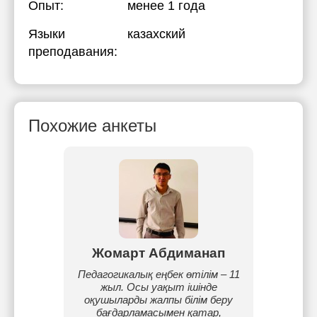
Опыт:
менее 1 года
Языки
казахский
преподавания:
Похожие анкеты
ева
Жомарт Абдиманап
Аз
ому -
Педагогикалық еңбек өтілім – 11
Я
ам и
жыл. Осы уақыт ішінде
Каза
ные
оқушыларды жалпы білім беру
техн
одбираю
бағдарламасымен қатар,
(КБТ