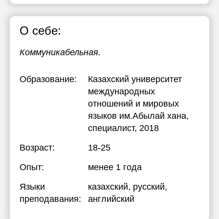
17:30
17:30
О себе:
18:00
18:00
18:30
18:30
Коммуникабельная.
19:00
19:00
Образование:
Казахский университет
19:30
19:30
международных
отношений и мировых
20:00
20:00
языков им.Абылай хана
,
специалист, 2018
Возраст:
18-25
Опыт:
менее 1 года
Языки
казахский
, русский
,
преподавания:
английский