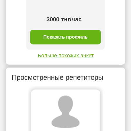
сда
3000 тнг/час
ль
Показать профиль
П
Больше похожих анкет
Просмотренные репетиторы