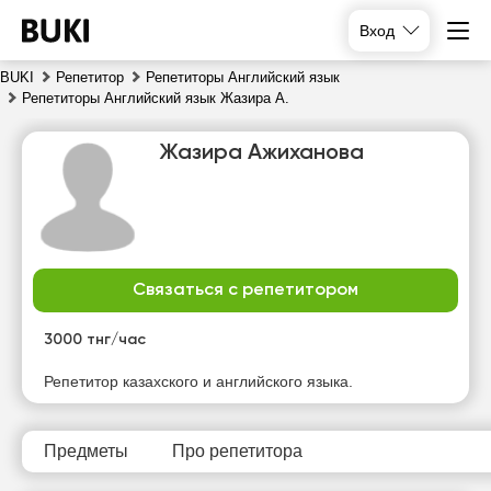
Вход
BUKI
Репетитор
Репетиторы Английский язык
Репетиторы Английский язык Жазира А.
Жазира Ажиханова
Связаться с репетитором
ср
чт
пт
сб
5
6
7
8
3000 тнг/час
Нет
Нет
Репетитор казахского и английского языка.
10:00
10:00
свободных
свободных
часов
часов
10:30
10:30
Предметы
Про репетитора
11:00
11:00