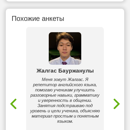
Похожие анкеты
ова
Жалгас Бауржанулы
кадемия
Меня зовут Жалгас. Я
Меня з
репетитор английского языка,
Униве
помогаю ученикам улучшить
Демир
разговорные навыки, грамматику
языкам
и уверенность в общении.
Русск
Занятия подстраиваю под
Англий
уровень и цели ученика, объясняю
Китайс
материал простым и понятным
р
языком.
англ
Набрал