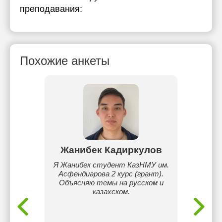
преподавания:
Похожие анкеты
тай
Жанибек Кадиркулов
Ди
ом по
Я Жанибек студент КазНМУ им.
Здра
атике
Асфендиарова 2 курс (грант).
Ди
 опыта
Объясняю темы на русском и
препод
льтаты,
казахском.
и умею
ногих