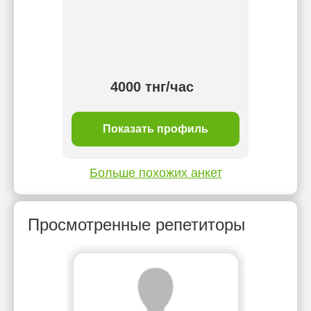
4000 тнг/час
ль
Показать профиль
П
Больше похожих анкет
Просмотренные репетиторы