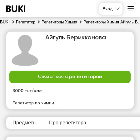
Вход
BUKI
Репетитор
Репетиторы Химия
Репетиторы Химия Айгуль Б.
Айгуль Берикканова
Связаться с репетитором
пт
сб
вс
пн
7
3000 тнг/час
8
9
10
Репетитор по химии. .
Нет
Нет
Нет
Нет
свободных
свободных
свободных
свободных
часов
часов
часов
часов
Предметы
Про репетитора