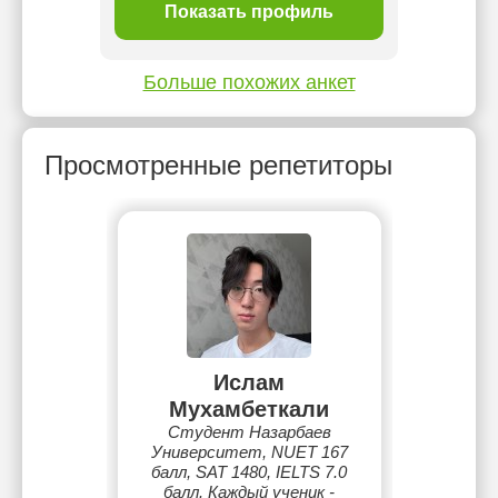
ль
Показать профиль
П
Больше похожих анкет
Просмотренные репетиторы
Ислам
Мухамбеткали
Cтудент Назарбаев
Университет, NUET 167
балл, SAT 1480, IELTS 7.0
балл. Каждый ученик -