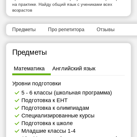
на практике. Найду общий язык с учениками всех
11:30
возрастов
12:00
12:30
Предметы
Про репетитора
Отзывы
13:00
Предметы
13:30
14:00
Математика
Английский язык
14:30
Уровни подготовки
15:00
5 - 6 классы (школьная программа)
15:30
Подготовка к ЕНТ
Подготовка к олимпиадам
16:00
Специализированные курсы
16:30
Подготовка к школе
Младшие классы 1-4
17:00