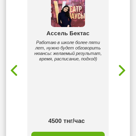
ик
Ассель Бектас
К
р(сеть,
Работаю в школе более пяти
Я - реп
ки,
лет, нужно будет обговорить
с опыт
ала
нюансы: желаемый результат,
мов и
время, расписание, подход)
База
). web-
. База
й.
тка по
 каждого
мания
работка
ка.
4500 тнг/час