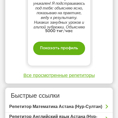
уникален! Я подстраиваюсь
под тебя: объясняю ясно,
показываю на практике,
веду к результату.
Никаких занудных уроков и
глупой зубрежки. Объясняю
5000 тнг/час
теорию на простом
понятном языке и сразу
показываю примеры на
практике. Найду общий
Показать профиль
язык с учениками всех
возрастов
Все просмотренные репетиторы
Быстрые ссылки
Репетитор Математика Астана (Нур-Султан)
Репетитор Английский язык Астана (Нур-