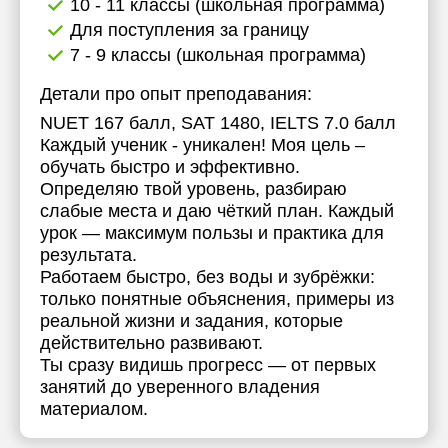
10 - 11 классы (школьная программа)
17:30
Для поступления за границу
7 - 9 классы (школьная программа)
18:00
Детали про опыт преподавания:
18:30
NUET 167 балл, SAT 1480, IELTS 7.0 балл
19:00
Каждый ученик - уникален! Моя цель –
обучать быстро и эффективно.
19:30
Определяю твой уровень, разбираю
слабые места и даю чёткий план. Каждый
20:00
урок — максимум пользы и практика для
результата.
20:30
Работаем быстро, без воды и зубрёжки:
21:00
только понятные объяснения, примеры из
реальной жизни и задания, которые
действительно развивают.
Ты сразу видишь прогресс — от первых
занятий до уверенного владения
материалом.