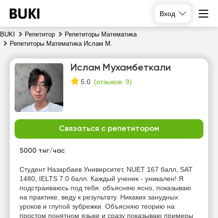
Вход
BUKI
Репетитор
Репетиторы Математика
Репетиторы Математика Ислам М.
Ислам Мухамбеткали
(
отзывов: 9
)
5.0
Связаться с репетитором
сб
вс
пн
вт
8
9
10
11
5000 тнг/час
Нет
Нет
Нет
Cтудент Назарбаев Университет, NUET 167 балл, SAT
10:00
свободных
свободных
свободных
1480, IELTS 7.0 балл. Каждый ученик - уникален! Я
часов
часов
часов
подстраиваюсь под тебя: объясняю ясно, показываю
10:30
на практике, веду к результату. Никаких занудных
уроков и глупой зубрежки. Объясняю теорию на
11:00
простом понятном языке и сразу показываю примеры