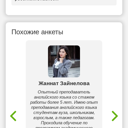
Похожие анкеты
ва
Жаннат Зайнелова
Ас
. Дети
Опытный преподаватель
Я
тать,
английского языка со стажем
ун
то что
работы более 5 лет. Имею опыт
специал
 воды.
преподавания английского языка
сертиф
коле,
студентам вуза, школьникам,
даний и
взрослым, а также педагогам.
 группу
Проходила обучение по
.
программам академического