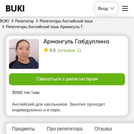
Вход
BUKI
Репетитор
Репетиторы Английский язык
Репетиторы Английский язык Армангуль Г.
Армангуль Габдуллина
(
отзывов: 1
)
5.0
Связаться с репетитором
пт
сб
вс
пн
7
8
9
10
3000 тнг/час
Нет
Нет
Нет
Нет
Английский для школьников. Занятия проходят
свободных
свободных
свободных
свободных
индивидуально и в паре.
часов
часов
часов
часов
Предметы
Про репетитора
Отзывы