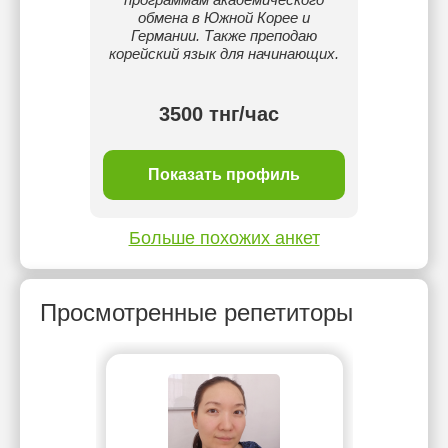
обмена в Южной Корее и
Германии. Также преподаю
корейский язык для начинающих.
тнг/
3500 тнг/час
ль
Показать профиль
П
Больше похожих анкет
Просмотренные репетиторы