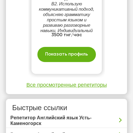
B2. Использую
коммуникативный подход,
объясняю грамматику
простым языком и
развиваю разговорные
навыки. Индивидуальный
3500 тнг/час
подход, системная
подготовка к контрольным
и экзаменам,
поддерживающая
Показать профиль
атмосфера на занятиях.
Все просмотренные репетиторы
Быстрые ссылки
Репетитор Английский язык Усть-
Каменогорск