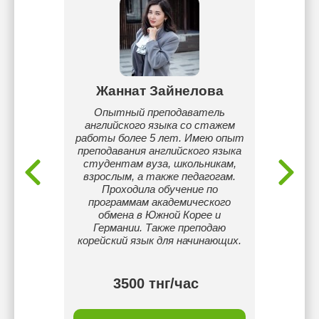
ева
Жаннат Зайнелова
Вад
му языку
Опытный преподаватель
Здра
английского языка со стажем
Ва
работы более 5 лет. Имею опыт
ан
преподавания английского языка
разл
студентам вуза, школьникам,
ставку 
взрослым, а также педагогам.
разг
Проходила обучение по
сч
программам академического
включен
обмена в Южной Корее и
Германии. Также преподаю
корейский язык для начинающих.
3500 тнг/час