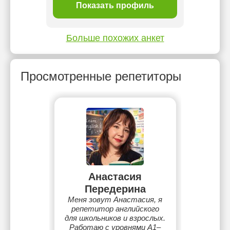
ль
Показать профиль
П
Больше похожих анкет
Просмотренные репетиторы
Анастасия
Передерина
Меня зовут Анастасия, я
репетитор английского
для школьников и взрослых.
Работаю с уровнями A1–