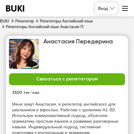
Вход
BUKI
Репетитор
Репетиторы Английский язык
Репетиторы Английский язык Анастасия П.
Анастасия Передерина
Связаться с репетитором
пт
сб
вс
пн
7
8
9
10
3500 тнг/час
Нет
Нет
Нет
Нет
Меня зовут Анастасия, я репетитор английского для
свободных
свободных
свободных
свободных
школьников и взрослых. Работаю с уровнями A1–B2.
часов
часов
часов
часов
Использую коммуникативный подход, объясняю
грамматику простым языком и развиваю разговорные
навыки. Индивидуальный подход, системная
подготовка к контрольным и экзаменам,