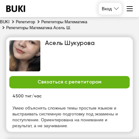
Вход
BUKI
Репетитор
Репетиторы Математика
Репетиторы Математика Асель Ш.
Асель Шукурова
Связаться с репетитором
пт
сб
вс
пн
7
8
9
10
4500 тнг/час
Нет
Умею объяснять сложные темы простым языком и
17:00
17:00
17:00
свободных
выстраивать системную подготовку под экзамены и
часов
поступление. Ориентирована на понимание и
17:30
17:30
17:30
результат, а не заучивание.
18:00
18:00
18:00