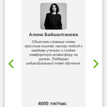
тов
Алина Байшалганова
ета
Объясняю сложные темы
Я репе
огий:
простым языком, нахожу подход к
с опы
атика и
каждому ученику и создаю
Помога
ка".
комфортную атмосферу на
письмо
уроках. Подбираю
грам
индивидуальный темп обучения.
материа
учи
особе
Работа
под
устран
сфор
4000 тнг/час