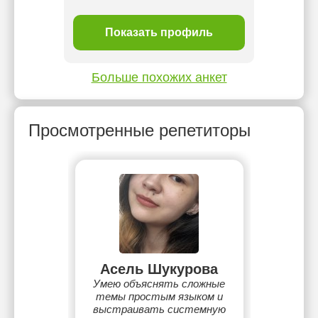
ль
Показать профиль
П
Больше похожих анкет
Просмотренные репетиторы
Асель Шукурова
Умею объяснять сложные
темы простым языком и
выстраивать системную