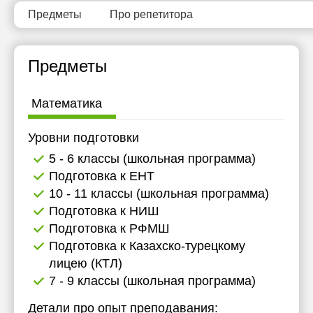
18:30
18:30
18:30
Предметы
Про репетитора
19:00
19:00
19:00
Предметы
19:30
19:30
19:30
20:00
20:00
20:00
Математика
20:30
20:30
20:30
Уровни подготовки
21:00
21:00
21:00
5 - 6 классы (школьная программа)
Подготовка к ЕНТ
10 - 11 классы (школьная программа)
Подготовка к НИШ
Подготовка к РФМШ
Подготовка к Казахско-турецкому
лицею (КТЛ)
7 - 9 классы (школьная программа)
Детали про опыт преподавания: