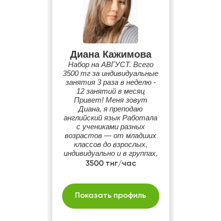
Диана Кажимова
Набор на АВГУСТ. Всего
3500 тг за индивидуальные
занятия 3 раза в неделю -
12 занятий в месяц
Привет! Меня зовут
Диана, я преподаю
английский язык Работала
с учениками разных
возрастов — от младших
классов до взрослых,
индивидуально и в группах,
офлайн и онлайн. Умею
3500 тнг/час
объяснять просто и
понятно, подстраиваюсь
под уровень и цели каждого
Показать профиль
ученика.