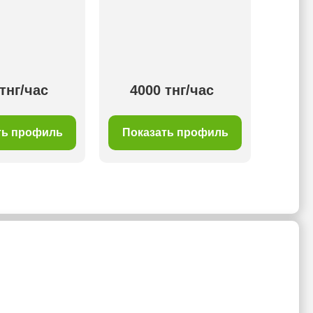
тнг/час
4000 тнг/час
35
ть профиль
Показать профиль
Пок