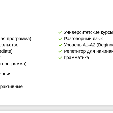
Университетские курс
ная программа)
Разговорный язык
сольстве
Уровень А1-А2 (Beginne
diate)
Репетитор для начин
к
Грамматика
я программа)
вания:
терактивные