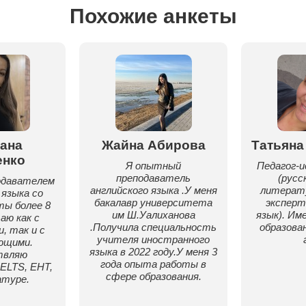
Похожие анкеты
ана
Жайна Абирова
Татьяна
енко
Я опытный
Педагог-
преподаватель
(русс
одавателем
английского языка .У меня
литерату
 языка со
бакалавр университета
эксперт
ы более 8
им Ш.Уалиханова
язык). Им
аю как с
.Получила специальность
образован
, так и с
учителя иностранного
ющими.
языка в 2022 году.У меня 3
твляю
года опыта работы в
IELTS, ЕНТ,
сфере образования.
атуре.