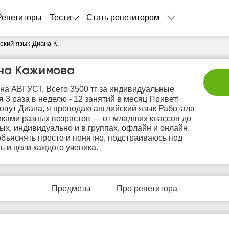
Репетиторы
Тести
Стать репетитором
ский язык Диана К.
на Кажимова
на АВГУСТ. Всего 3500 тг за индивидуальные
я 3 раза в неделю - 12 занятий в месяц Привет!
овут Диана, я преподаю английский язык Работала
иками разных возрастов — от младших классов до
ых, индивидуально и в группах, офлайн и онлайн.
бъяснять просто и понятно, подстраиваюсь под
пт
сб
вс
пн
в
ь и цели каждого ученика.
7
8
9
10
1
Нет
Нет
Нет
Не
2:00
свободных
свободных
свободных
своб
Предметы
Про репетитора
часов
часов
часов
час