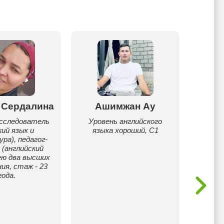
 Сердалина
Ашимжан Ау
Жанн
исследователь
Уровень английского
Меня 
кий язык и
языка хороший, С1
ра), педагог-
спец
 (английский
иност
ею два высших
пре
ия, стаж - 23
больше
года.
англ
про
инст
помога
новы