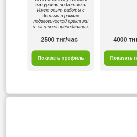
его уровня подготовки.
Имею опыт работы с
детьми в рамках
педагогической практики
и частного преподавания.
ас
2500 тнг/час
4000 тн
филь
Показать профиль
Показать 