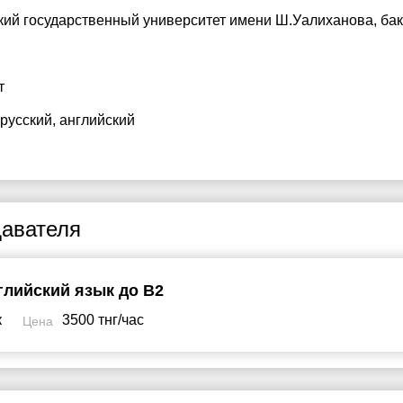
кий государственный университет имени Ш.Уалиханова
, ба
т
 русский
, английский
авателя
глийский язык до B2
к
3500 тнг/час
Цена