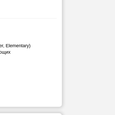
ы
r, Elementary)
ающих