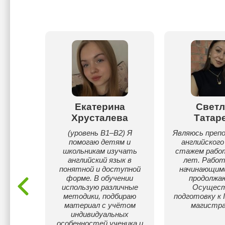
зтаев
Екатерина
Светл
Хрусталева
Татар
яюсь
ьным
(уровень B1–B2) Я
Являюсь преп
лем
помогаю детям и
английского
ыка с
школьникам изучать
стажем работ
олее 14
английский язык в
лет. Работ
понятной и доступной
начинающими
форме. В обучении
продолжа
использую различные
Осущес
методики, подбираю
подготовку к 
материал с учётом
магистр
индивидуальных
особенностей ученика и