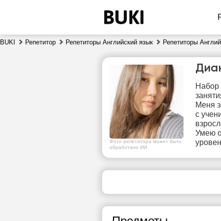
BUKI
Репетитор
Репетиторы Английский язык
Репетиторы Англий
Диа
Набор 
заняти
Меня з
с учен
взросл
Умею о
чт
уровен
Фото репетитора может быть
6
обработано ИИ
Нет
1
свободных
часов
Предметы