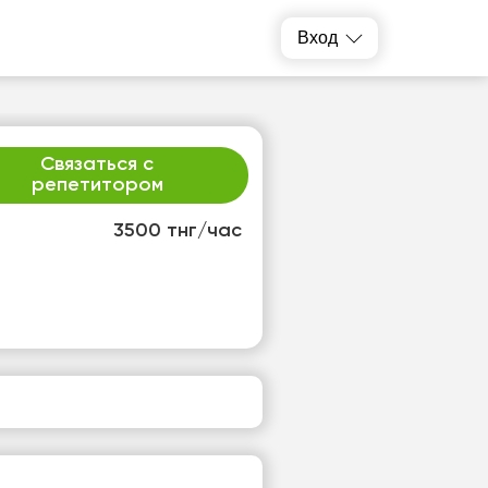
Вход
Связаться с
репетитором
3500 тнг/час
т
ср
1
12
т
Нет
одных
свободных
ов
часов