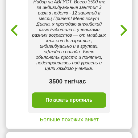
йском
Набор на АВГУСТ. Всего 3500 тг
(уро
ь С2.
за индивидуальные занятия 3
детям
 в
раза в неделю - 12 занятий в
англи
ситете
месяц Привет! Меня зовут
досту
огий и
Диана, я преподаю английский
исполь
язык Работала с учениками
подби
разных возрастов — от младших
индив
классов до взрослых,
ученика
индивидуально и в группах,
Имею 
офлайн и онлайн. Умею
рамках
объяснять просто и понятно,
и ч
подстраиваюсь под уровень и
цели каждого ученика.
3500 тнг/час
ль
Показать профиль
П
Больше похожих анкет