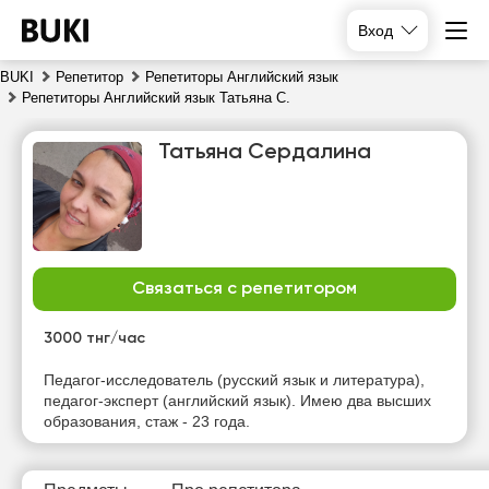
Вход
BUKI
Репетитор
Репетиторы Английский язык
Репетиторы Английский язык Татьяна С.
Татьяна Сердалина
Связаться с репетитором
вс
пн
вт
ср
9
10
11
12
3000 тнг/час
Нет
Нет
Нет
Нет
Педагог-исследователь (русский язык и литература),
свободных
свободных
свободных
свободных
педагог-эксперт (английский язык). Имею два высших
часов
часов
часов
часов
образования, стаж - 23 года.