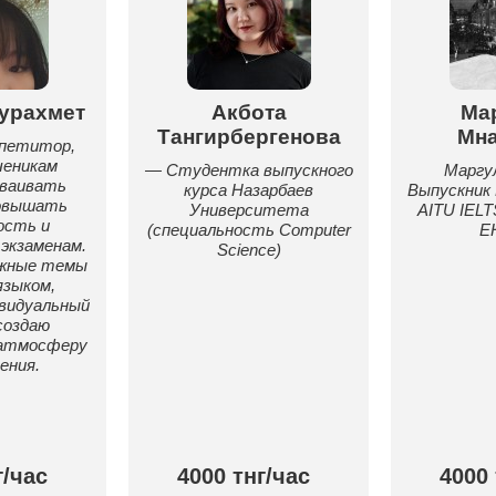
урахмет
Акбота
Ма
Тангирбергенова
Мн
петитор,
ченикам
— Студентка выпускного
Маргу
сваивать
курса Назарбаев
Выпускни
повышать
Университета
AITU IELT
ость и
(специальность Computer
Е
экзаменам.
Science)
ожные темы
зыком,
видуальный
создаю
атмосферу
ения.
г/час
4000 тнг/час
4000 