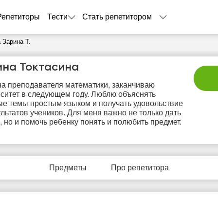
Репетиторы
Тести
Стать репетитором
 Зарина Т.
ина Токтасина
на преподавателя математики, заканчиваю
ситет в следующем году. Люблю объяснять
е темы простым языком и получать удовольствие
ультатов учеников. Для меня важно не только дать
, но и помочь ребенку понять и полюбить предмет.
пт
сб
вс
пн
в
7
8
9
10
1
Предметы
Про репетитора
Нет
Нет
Нет
Нет
Не
бодных
свободных
свободных
свободных
своб
асов
часов
часов
часов
час