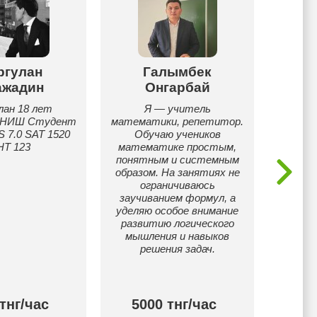
ргулан
Галымбек
Бери
ажадин
Онгарбай
Прив
Берик.
лан 18 лет
Я — учитель
к НИШ Студент
математики, репетитор.
прог
S 7.0 SAT 1520
Обучаю учеников
мате
НТ 123
математике простым,
уче
понятным и системным
понима
образом. На занятиях не
а влюб
ограничиваюсь
технол
заучиванием формул, а
это н
уделяю особое внимание
жи
развитию логического
практ
мышления и навыков
ре
решения задач.
котор
тнг/час
5000 тнг/час
40