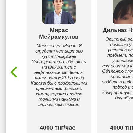
Мирас
Дильназ Н
ина
Мейрамкулов
Опытный ре
помогаю у
рбаев
Меня зовут Мирас. Я
уверенно о
та,
студент четвертого
предмет, 
сь в
курса Назарбаев
успеваем
 этого
Университета, обучаюсь
готовиться к 
а
на факультете
Объясняю сл
ику
нефтегазового дела. Я
простым я
учении
заканчивал НИШ города
подбираю инди
овые
Караганды с профильными
подход и 
ктную
предметами физика и
комфортную 
чтобы
химия, хорошо владею
для обуч
вацию
точными науками и
английским языком.
00 тнг/
4000 тнг/час
4000 тн
с