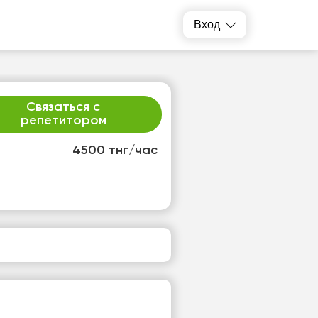
Вход
Связаться с
репетитором
4500 тнг/час
т
ср
1
12
т
Нет
одных
свободных
ов
часов