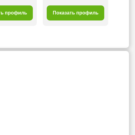
ть профиль
Показать профиль
Пок