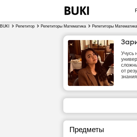
BUKI
Репетитор
Репетиторы Математика
Репетиторы Математика
Зар
Учусь 
универ
сложны
от рез
знания
чт
6
Нет
свободных
сво
часов
ч
Предметы