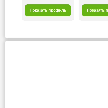
филь
Показать профиль
Показать 