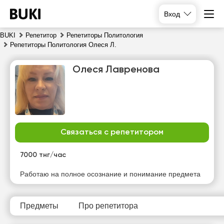
Вход
BUKI
Репетитор
Репетиторы Политология
Репетиторы Политология Олеся Л.
Олеся Лавренова
Связаться с репетитором
пт
сб
вс
пн
7
8
9
10
7000 тнг/час
Нет
Нет
Нет
Нет
Работаю на полное осознание и понимание предмета
свободных
свободных
свободных
свободных
часов
часов
часов
часов
Предметы
Про репетитора