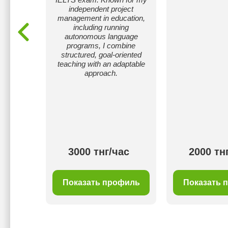
independent project
management in education,
including running
autonomous language
programs, I combine
structured, goal-oriented
teaching with an adaptable
approach.
ас
3000 тнг/час
2000 тн
филь
Показать профиль
Показать 