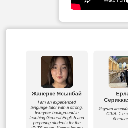
меда
Жанерке Ясынбай
Ерл
Серикка
льянский
I am an experienced
ей и
language tutor with a strong,
Изучал англий
two-year background in
США. 1-е 
teaching General English and
беспла
preparing students for the
IELTS exam. Known for my