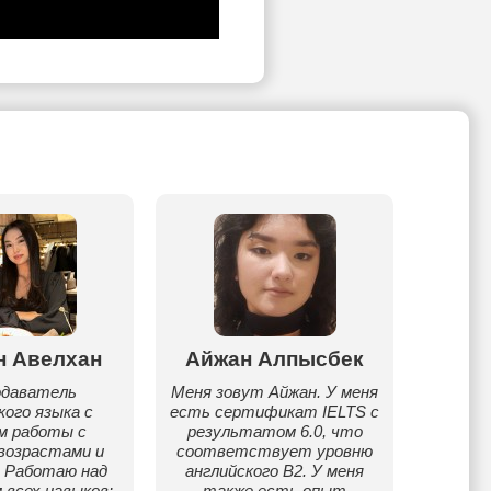
н Авелхан
Айжан Алпысбек
Ал
одаватель
Меня зовут Айжан. У меня
кого языка с
есть сертификат IELTS с
Мен 
м работы с
результатом 6.0, что
иегер
возрастами и
соответствует уровню
химия 
. Работаю над
английского B2. У меня
олимп
 всех навыков:
также есть опыт