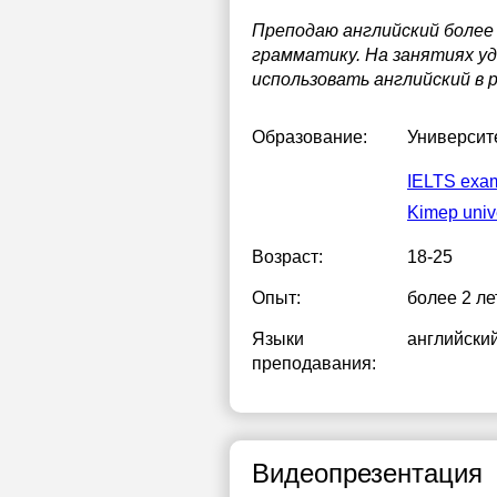
Преподаю английский более
1
грамматику. На занятиях у
1
использовать английский в 
1
Образование:
Универси
1
IELTS exa
1
Kimep univ
2
Возраст:
18-25
2
Опыт:
более 2 ле
2
Языки
английски
преподавания:
Видеопрезентация