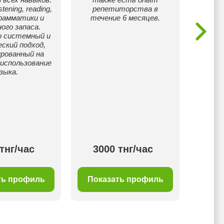
stening, reading,
репетиторства в
ж
 грамматики и
течение 6 месяцев.
жең
ого запаса.
у
ю системный и
ун
ский подход,
студен
рованный на
а
 использование
қ
зыка.
Оқуш
олим
мект
бойынш
жетуге
дайын
тнг/час
3000 тнг/час
30
ть профиль
Показать профиль
Пок