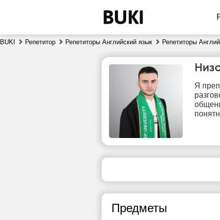
BUKI
Репетитор
Репетиторы Английский язык
Репетиторы Англий
Низ
Я преп
разгов
общени
понятн
пт
7
Нет
1
свободных
часов
1
Предметы
1