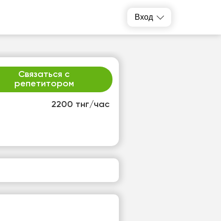
Вход
Связаться с
репетитором
2200 тнг/час
р
чт
2
13
т
Нет
одных
свободных
ов
часов