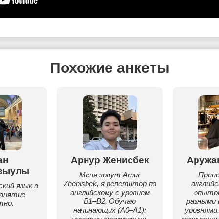
Похожие анкеты
ан
Арнур Женисбек
Аружа
зыулы
Меня зовут Arnur
Преп
Zhenisbek, я репетитор по
английс
ский язык в
английскому с уровнем
опыто
занятие
B1–B2. Обучаю
разными 
тно.
начинающих (A0–A1):
уровнями
простая грамматика,
развитием