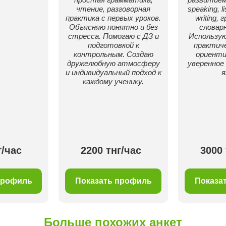
чтение, разговорная
speaking, li
практика с первых уроков.
writing,
Объясняю понятно и без
словарн
стресса. Помогаю с ДЗ и
Использу
подготовкой к
практиче
контрольным. Создаю
ориенти
дружелюбную атмосферу
уверенное
и индивидуальный подход к
я
каждому ученику.
г/час
2200 тнг/час
3000 
профиль
Показать профиль
Показа
Больше похожих анкет