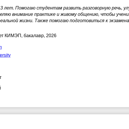
 3 лет. Помогаю студентам развить разговорную речь, у
7:30
17:30
деляю внимание практике и живому общению, чтобы учени
8:00
18:00
реальной жизни. Также помогаю подготовиться к экзамена
8:30
18:30
тет КИМЭП
, бакалавр, 2026
9:00
19:00
m
9:30
19:30
ersity
0:00
20:00
0:30
20:30
т
1:00
21:00
й