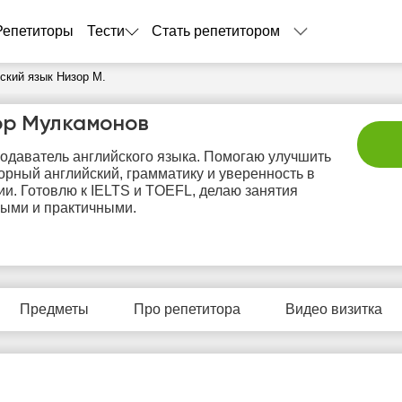
Репетиторы
Тести
Стать репетитором
ский язык Низор М.
ор Мулкамонов
одаватель английского языка. Помогаю улучшить
орный английский, грамматику и уверенность в
и. Готовлю к IELTS и TOEFL, делаю занятия
ыми и практичными.
сб
вс
пн
вт
с
8
9
10
11
1
Предметы
Про репетитора
Видео визитка
Нет
Нет
Не
0:00
10:00
свободных
свободных
своб
часов
часов
час
0:30
10:30
1:00
11:00