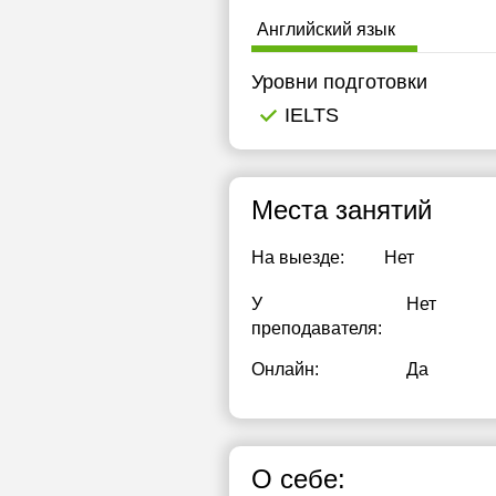
1
Английский язык
1
Уровни подготовки
1
IELTS
1
1
Места занятий
1
На выезде:
Нет
1
У
Нет
1
преподавателя:
1
Онлайн:
Да
1
1
О себе:
1