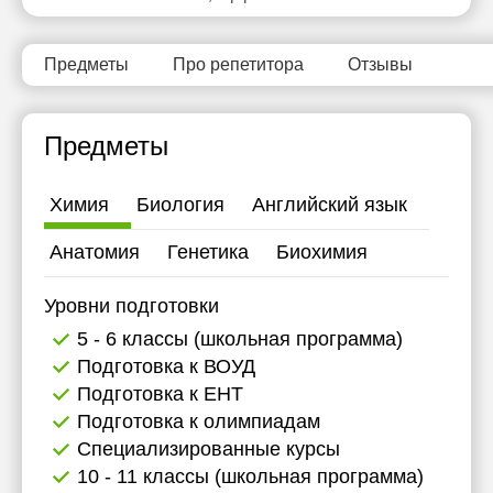
11:30
12:00
Предметы
Про репетитора
Отзывы
12:30
Предметы
13:00
13:30
Химия
Биология
Английский язык
14:00
Анатомия
Генетика
Биохимия
14:30
Уровни подготовки
15:00
5 - 6 классы (школьная программа)
15:30
Подготовка к ВОУД
Подготовка к ЕНТ
16:00
Подготовка к олимпиадам
16:30
Специализированные курсы
10 - 11 классы (школьная программа)
17:00