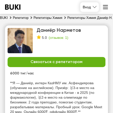
Вход
BUKI
Репетитор
Репетиторы Химия
Репетиторы Химия Даниёр Н.
Даниёр Нарметов
(
отзывов: 1
)
5.0
Связаться с репетитором
сб
вс
пн
вт
8
6000 тнг/час
9
10
11
**Я — Даниёр, интерн КазНМУ им. Асфендиярова
Нет
Нет
Нет
(обучение на английском). Призёр: 🥇3-е место на
10:00
свободных
свободных
свободных
международной конференции в Китае - в 2025 (по
часов
часов
часов
фармакологии), 🥈2-е место на олимпиаде по
10:30
биохимии. 2 года преподаю, помогаю студентам,
разрабатываю материалы. Пробный урок: Google Meet
11:00
20 мин. Онлайн 6000₸, оффлайн 8000₸.**