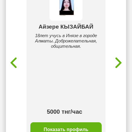
ва
Айзере КЫЗАЙБАЙ
Ары
подход
18лет учусь в Инязе в городе
Меня з
ку, дать
Алматы. Доброжелательная,
вам с а
 очень
общительная.
есно.
 вуза
ty,
ситет
нность,
детям.
5000 тнг/час
ль
Показать профиль
П