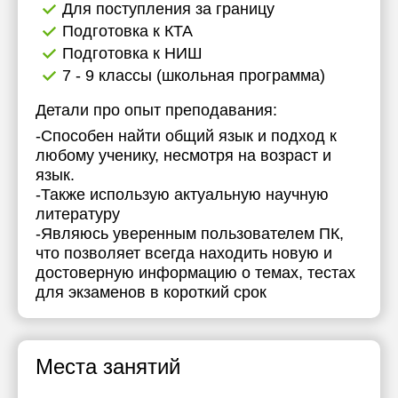
Для поступления за границу
17:30
Подготовка к КТА
Подготовка к НИШ
18:00
7 - 9 классы (школьная программа)
18:30
Детали про опыт преподавания:
19:00
-Способен найти общий язык и подход к
любому ученику, несмотря на возраст и
19:30
язык.
20:00
-Также использую актуальную научную
литературу
20:30
-Являюсь уверенным пользователем ПК,
что позволяет всегда находить новую и
21:00
достоверную информацию о темах, тестах
для экзаменов в короткий срок
Места занятий