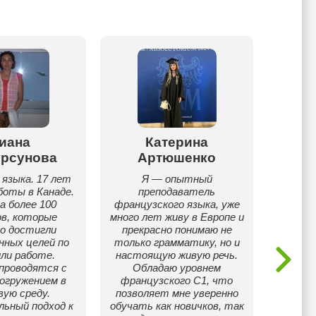
иана
Катерина
В
урсунова
Артюшенко
языка. 17 лет
Я — опытный
Ди
боты в Канаде.
преподаватель
п
а более 100
французского языка, уже
англ
ов, которые
много лет живу в Европе и
опытом
о достигли
прекрасно понимаю не
с 201
нных целей по
только грамматику, но и
сложны
или работе.
настоящую живую речь.
проводятся с
Обладаю уровнем
огружением в
французского C1, что
вую среду.
позволяет мне уверенно
льный подход к
обучать как новичков, так