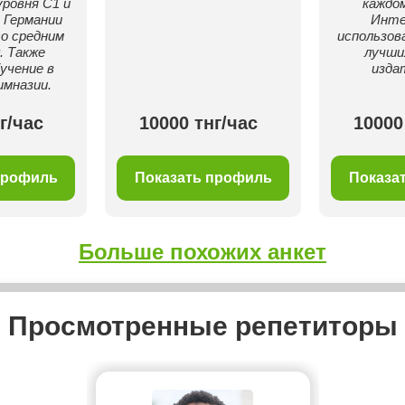
ровня C1 и
каждом
 Германии
Инте
о средним
использов
. Также
лучши
учение в
изда
имназии.
г/час
10000 тнг/час
10000
профиль
Показать профиль
Показа
Больше похожих анкет
Просмотренные репетиторы