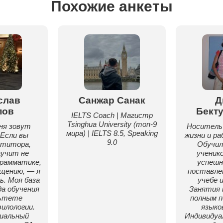
Похожие анкеты
слав
Санжар Санак
Д
пов
Бект
IELTS Coach | Магистр
Tsinghua University (топ‑9
ня зовут
Носитель 
мира) | IELTS 8.5, Speaking
 Если вы
жизни и ра
9.0
етитора,
Обучил
учит не
ученик
грамматике,
успешн
бщению, — я
поставле
ь. Моя база
учебе 
а обучения
Занятия 
льтете
полным п
илологии.
языко
иальный
Индивидуа