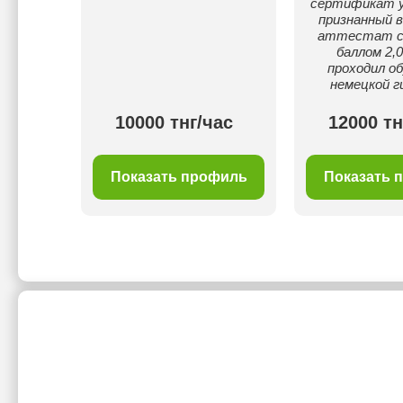
сертификат у
признанный в
аттестат с
баллом 2,0
проходил об
немецкой г
00 тнг/
10000 тнг/час
12000 тн
с
филь
Показать профиль
Показать 