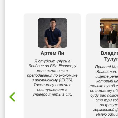
а
Артем Ли
Влади
ва
Тулу
Я студент учусь в
Лондоне на BSc Finance, у
ского
Привет! Ме
меня есть опыт
я
Владислав.
преподавания по экономике
ищете реп
и английскому (IELTS).
который на
Также могу помочь с
только сухой 
поступлением в
но и живому о
университеты в UK.
буду рад помоч
— это три год
на факу
германской ф
Имею офиц