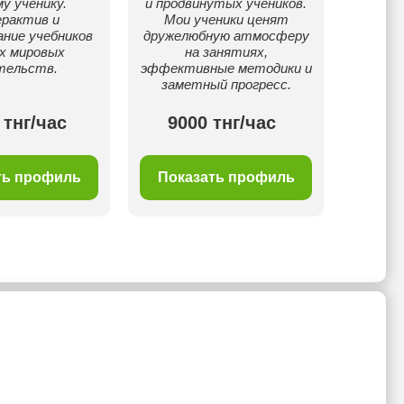
у ученику.
и продвинутых учеников.
рактив и
Мои ученики ценят
ание учебников
дружелюбную атмосферу
х мировых
на занятиях,
тельств.
эффективные методики и
заметный прогресс.
 тнг/час
9000 тнг/час
80
ть профиль
Показать профиль
Пок