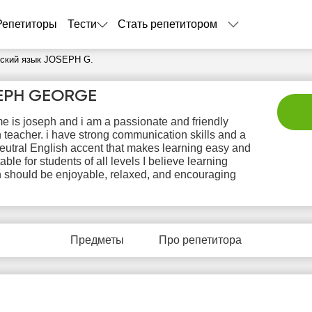
Репетиторы
Тести
Стать репетитором
йский язык JOSEPH G.
EPH GEORGE
 is joseph and i am a passionate and friendly
 teacher. i have strong communication skills and a
neutral English accent that makes learning easy and
able for students of all levels I believe learning
 should be enjoyable, relaxed, and encouraging
вс
пн
вт
ср
ч
9
10
11
12
1
Предметы
Про репетитора
Нет
Нет
Нет
Нет
Не
бодных
свободных
свободных
свободных
своб
асов
часов
часов
часов
час