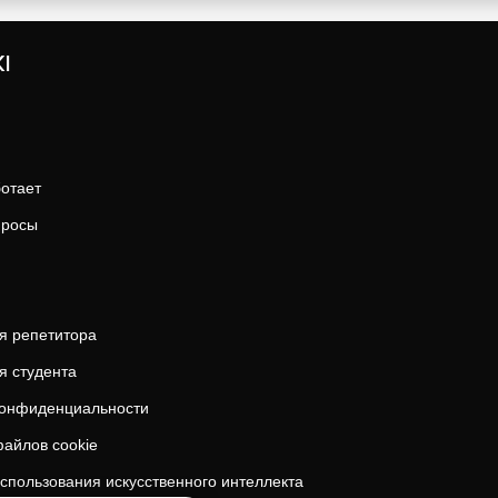
I
ботает
просы
я репетитора
я студента
конфиденциальности
айлов cookie
спользования искусственного интеллекта