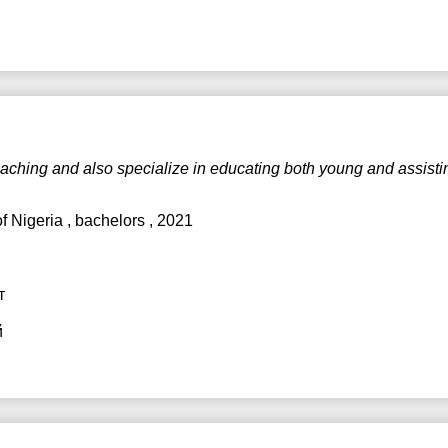
eaching and also specialize in educating both young and assistin
of Nigeria
, bachelors , 2021
т
й