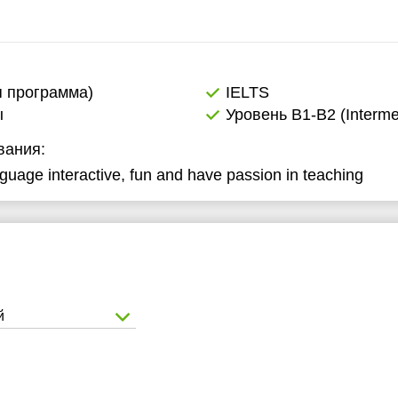
я программа)
IELTS
ы
Уровень B1-B2 (Interme
вания:
guage interactive, fun and have passion in teaching
й