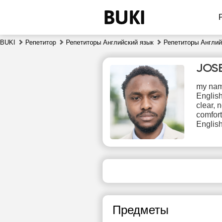
BUKI
Репетитор
Репетиторы Английский язык
Репетиторы Англи
JOS
my name
English
clear, 
comfort
English
сб
8
Нет
свободных
сво
часов
ч
Предметы