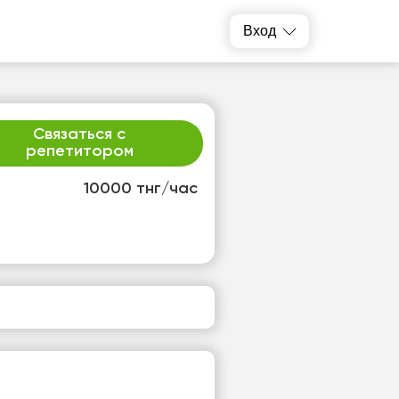
Вход
Связаться с
репетитором
10000 тнг/час
т
пт
3
14
т
Нет
одных
свободных
ов
часов