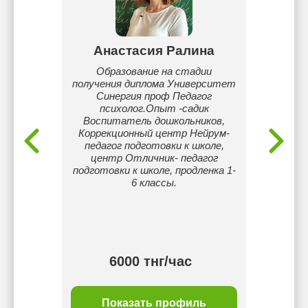
бай
Анастасия Ралина
Сым
ям, и в
Образование на стадии
Я очен
ье.
получения диплома Университет
помог
Синергия проф Педагог
ком
психолог.Опыт -садик
объяс
Воспитатель дошкольников,
Коррекционный центр Нейрум-
педагог подготовки к школе,
центр Отличник- педагог
подготовки к школе, продленка 1-
6 классы.
тнг/
6000 тнг/час
ль
Показать профиль
П