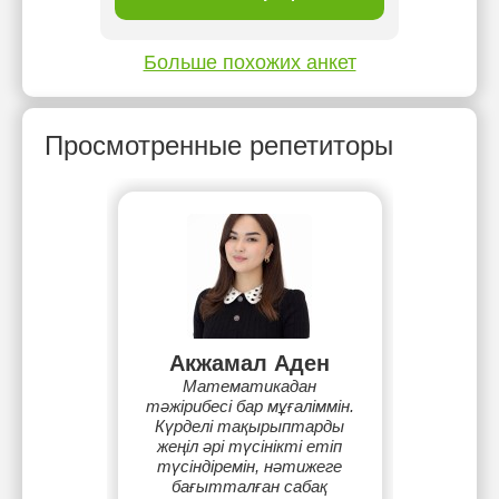
Больше похожих анкет
Просмотренные репетиторы
Акжамал Аден
Математикадан
тәжірибесі бар мұғаліммін.
Күрделі тақырыптарды
жеңіл әрі түсінікті етіп
түсіндіремін, нәтижеге
бағытталған сабақ