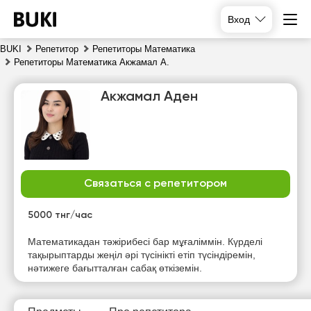
Вход
BUKI
Репетитор
Репетиторы Математика
Репетиторы Математика Акжамал А.
Акжамал Аден
Связаться с репетитором
вс
пн
вт
ср
9
10
11
12
5000 тнг/час
Нет
Нет
Нет
Математикадан тәжірибесі бар мұғаліммін. Күрделі
14:00
свободных
свободных
свободных
тақырыптарды жеңіл әрі түсінікті етіп түсіндіремін,
часов
часов
часов
нәтижеге бағытталған сабақ өткіземін.
14:30
15:00