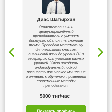
това
Диас Шатырхан
Т
давании
Ответственный и
Я пре
аю с
целеустремлённый
года в
атриваю
преподаватель с умением
мог
вью) -
доступно объяснять сложные
язык
выучить
темы. Преподаю математику
нятие -
для начальных классов,
 говорю
английский язык до уровня B1 и
глийском
географию для учеников разных
уровней. Умею находить
индивидуальный подход,
развивать логическое мышление
и интерес к обучению, применять
современные методы
преподавания.
тнг/
5000 тнг/час
ль
Показать профиль
П