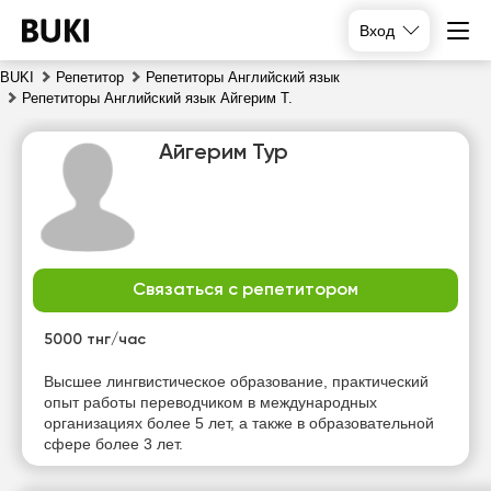
Вход
BUKI
Репетитор
Репетиторы Английский язык
Репетиторы Английский язык Айгерим Т.
Айгерим Тур
Связаться с репетитором
чт
пт
сб
вс
6
7
8
9
5000 тнг/час
Нет
Нет
Высшее лингвистическое образование, практический
15:00
10:00
свободных
свободных
опыт работы переводчиком в международных
часов
часов
организациях более 5 лет, а также в образовательной
15:30
10:30
сфере более 3 лет.
16:00
11:00