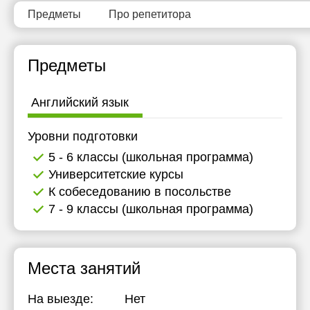
16:30
11:30
Предметы
Про репетитора
17:00
12:00
Предметы
17:30
12:30
18:00
13:00
Английский язык
18:30
13:30
Уровни подготовки
19:00
14:00
5 - 6 классы (школьная программа)
19:30
Университетские курсы
К собеседованию в посольстве
20:00
7 - 9 классы (школьная программа)
Места занятий
На выезде:
Нет