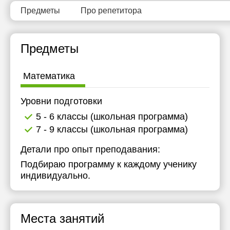
18:30
15:00
11:30
Предметы
Про репетитора
19:00
15:30
12:00
Предметы
19:30
16:00
12:30
20:00
16:30
13:00
Математика
17:00
13:30
Уровни подготовки
17:30
14:00
5 - 6 классы (школьная программа)
18:00
14:30
7 - 9 классы (школьная программа)
18:30
15:00
Детали про опыт преподавания:
Подбираю программу к каждому ученику
19:00
15:30
индивидуально.
19:30
16:00
20:00
16:30
Места занятий
17:00