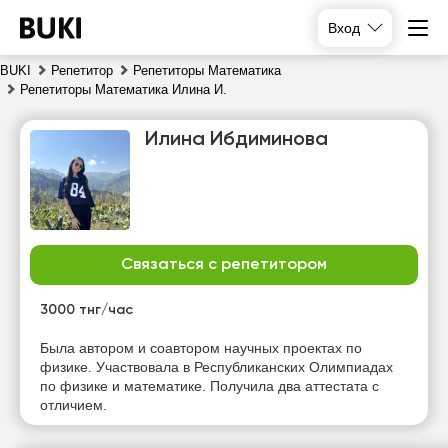
Вход
BUKI
Репетитор
Репетиторы Математика
Репетиторы Математика Илина И.
Илина Ибдиминова
Связаться с репетитором
пт
сб
вс
пн
7
8
9
10
3000 тнг/час
Нет
Была автором и соавтором научных проектах по
17:00
10:00
10:00
свободных
физике. Участвовала в Республиканских Олимпиадах
часов
по физике и математике. Получила два аттестата с
17:30
10:30
10:30
отличием.
18:00
11:00
11:00