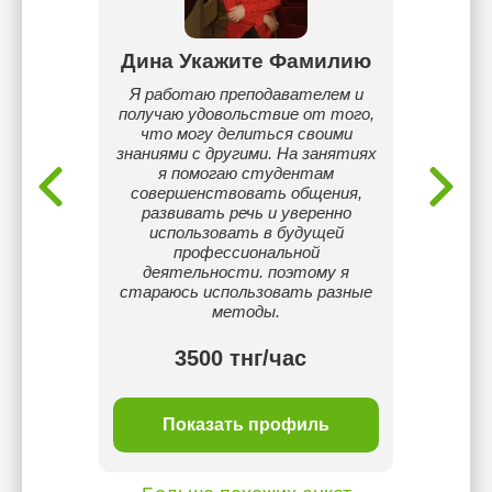
ек
Дина Укажите Фамилию
М
ии и
Я работаю преподавателем и
Прив
получаю удовольствие от того,
Имею
что могу делиться своими
англий
знаниями с другими. На занятиях
в школе
я помогаю студентам
С
совершенствовать общения,
резул
развивать речь и уверенно
язык
использовать в будущей
родн
профессиональной
владею
деятельности. поэтому я
анг
стараюсь использовать разные
Основа
методы.
яв
3500 тнг/час
ль
Показать профиль
П