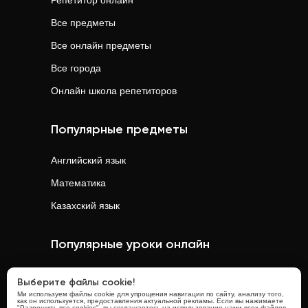
Репетитор онлайн
Все предметы
Все онлайн предметы
Все города
Онлайн школа репетиторов
Популярные предметы
Английский язык
Математика
Казахский язык
Популярные уроки онлайн
Математика
онлайн
Выберите файлы cookie!
Ми используем файлы cookie для упрощения навигации по сайту, анализу того,
Физика
онлайн
как он используется, предоставления актуальной рекламы. Если вы нажимаете
"Разрешить все cookies", вы соглашаетесь на использование нами всех файлов