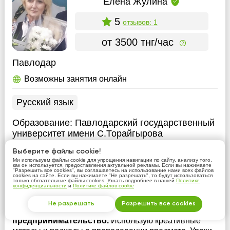
Елена Жулина
5
отзывов: 1
от 3500 тнг/час
Павлодар
Возможны занятия онлайн
Русский язык
Образование:
Павлодарский государственный
университет имени С.Торайгырова
Опыт:
более 10 лет
Выберите файлы cookie!
Ми используем файлы cookie для упрощения навигации по сайту, анализу того,
как он используется, предоставления актуальной рекламы. Если вы нажимаете
Педагог-исследователь (категория с 2020г).
"Разрешить все cookies", вы соглашаетесь на использование нами всех файлов
cookies на сайте. Если вы нажимаете "Не разрешать", то будут использоваться
Имею опыт работы с младшим школьным
только обязательные файлы cookies. Узнать подробнее в нашей
Политике
конфиденциальности
и
Политике файлов cookie
возрастом, средний возраст и выпускные
классы. Опыт подготовки к ЕНТ. Преподаю
Не разрешать
Разрешить все cookies
курсы журналистики. Курс Бизнес и
предпринимательство.
Использую креативные