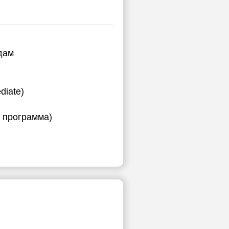
дам
diate)
я программа)