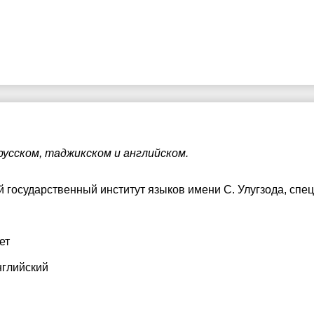
русском, таджикском и английском.
 государственный институт языков имени С. Улугзода
, спе
ет
нглийский