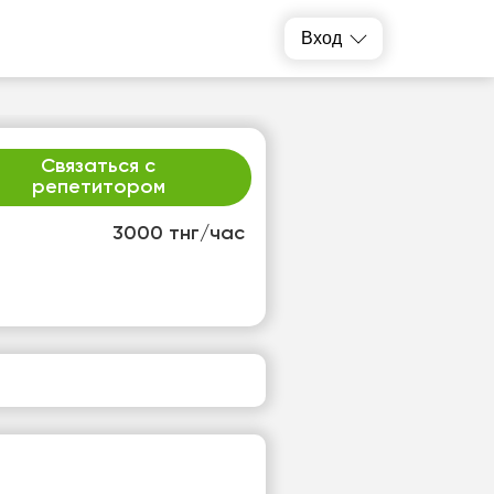
Вход
Связаться с
репетитором
3000 тнг/час
р
чт
2
13
т
Нет
одных
свободных
ов
часов