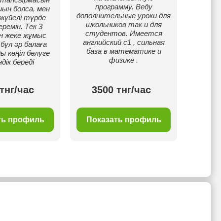
программу. Веду
разв
иын болса, мен
дополнительные уроки для
навыки
 жүйелі түрде
школьников так и для
ремін. Тек 3
студентов. Имеется
От
н жеке жұмыс
английский с1 , сильная
коммуни
 бұл әр балаға
база в математике и
работ
ы көңіл бөлуге
физике .
раз
дік береді
тнг/час
3500 тнг/час
1 отз
ть профиль
Показать профиль
Пок