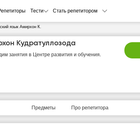
Репетиторы
Тести
Стать репетитором
ский язык Амирхон К.
рхон Кудратуллозода
им занятия в Центре развития и обучения.
сб
вс
пн
вт
с
8
9
10
11
1
Предметы
Про репетитора
Нет
Нет
Нет
Не
6:00
свободных
свободных
свободных
своб
часов
часов
часов
час
6:30
7:00