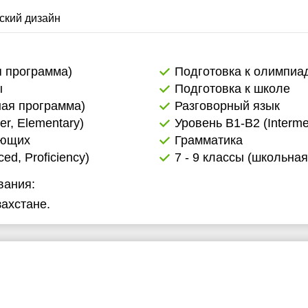
7:30
ский дизайн
8:00
8:30
я программа)
Подготовка к олимпиа
ы
Подготовка к школе
9:00
ная программа)
Разговорный язык
9:30
er, Elementary)
Уровень B1-B2 (Interme
ающих
Грамматика
0:00
d, Proficiency)
7 - 9 классы (школьна
вания:
ахстане.