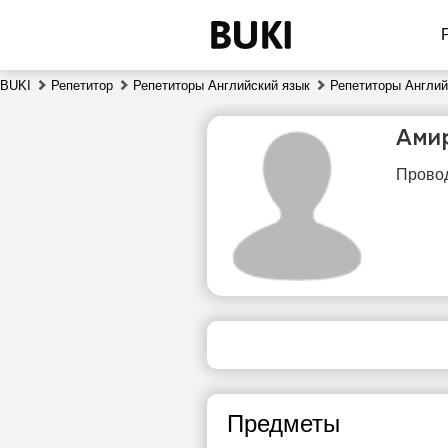
BUKI
Репетитор
Репетиторы Английский язык
Репетиторы Англий
Ами
Провод
пт
7
Нет
1
свободных
часов
1
Предметы
1