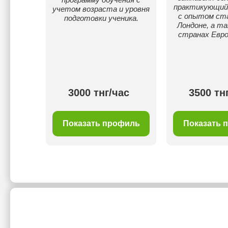
практикующий 
учетом возраста и уровня
с опытом ста
подготовки ученика.
Лондоне, а та
странах Евро
ас
3000 тнг/час
3500 тн
филь
Показать профиль
Показать 