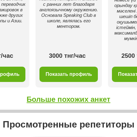
переводчик
с ранних лет благодаря
орындау қ
жировок в
англоязычному окружению.
мәселені
кже других
Основала Speaking Club в
шешіп бе
пы и Азии.
школе, являлась его
оқушыме
ментором.
істеймін,
максималд
мүмкін
г/час
3000 тнг/час
2500 
профиль
Показать профиль
Показа
Больше похожих анкет
Просмотренные репетиторы