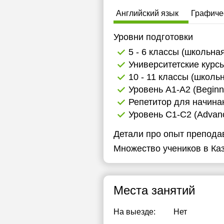
1
Английский язык
Графиче
1
Уровни подготовки
1
5 - 6 классы (школьна
Университетские курс
1
10 - 11 классы (школь
1
Уровень А1-А2 (Beginn
Репетитор для начин
2
Уровень C1-C2 (Advance
Детали про опыт препода
Множество учеников в Каз
Места занятий
На выезде:
Нет