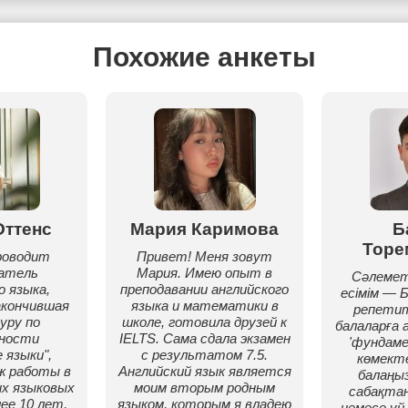
Похожие анкеты
Оттенс
Мария Каримова
Б
Торе
роводит
Привет! Меня зовут
ватель
Мария. Имею опыт в
Сәлеметс
о языка,
преподавании английского
есімім — 
акончившая
языка и математики в
репети
уру по
школе, готовила друзей к
балаларға 
ьности
IELTS. Сама сдала экзамен
'фундаме
 языки",
с результатом 7.5.
көмекте
ж работы в
Английский язык является
балаңы
их языковых
моим вторым родным
сабақтан
ее 10 лет,
языком, которым я владею
немесе ү