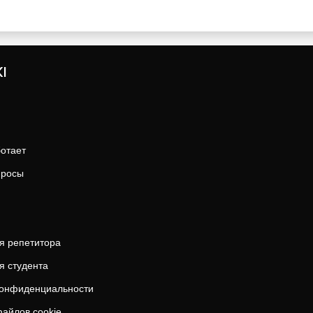
I
ботает
просы
я репетитора
я студента
конфиденциальности
айлов cookie