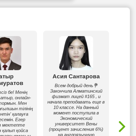
атыр
Асия Сантарова
Жулд
муратов
Всем добрый день💐
Я с
Закончила Алматинский
Универ
із бе! Менің
физмат лицей #165 , и
Демире
Батыр, онлайн-
начала преподавать еще в
7.
тормын. Мен
10 классе. На данный
препод
ағылшын тілінің
момент поступила в
уче
нтін' қалауға
Экономический
мен
семін. Егер
университет Вены
создав
з мектепте
(процент зачисления 6%)
прак
 қалып қойса
на англоязычную
пом
й тапсырмасын