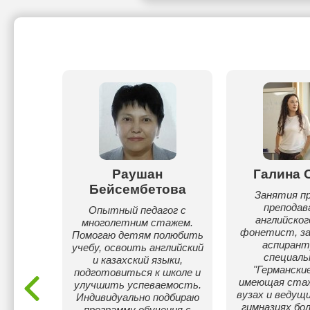
рина
Раушан
Галина 
Бейсембетова
йского
Занятия п
етям (3-
препода
Опытный педагог с
английског
многолетним стажем.
фонетист, з
Помогаю детям полюбить
аспирант
учебу, освоить английский
специал
и казахский языки,
"Германские
подготовиться к школе и
имеющая ста
улучшить успеваемость.
вузах и ведущ
Индивидуально подбираю
гимназиях бол
программу обучения с