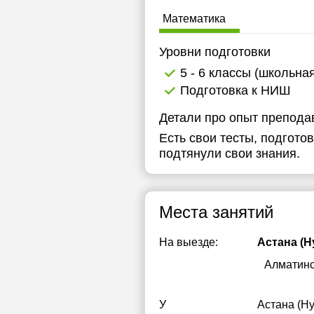
1
Математика
1
Уровни подготовки
1
5 - 6 классы (школьна
Подготовка к НИШ
1
Детали про опыт препода
Есть свои тесты, подгот
подтянули свои знания.
Места занятий
На выезде:
Астана (Н
Алматин
У
Астана (Н