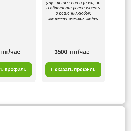
улучшите свои оценки, но
по мат
и обретете уверенность
интер
в решении любых
счёт 
математических задач.
подх
объяс
тнг/час
3500 тнг/час
40
ть профиль
Показать профиль
Пок