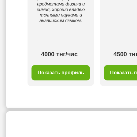
hop для
предметами физика и
альная
химия, хорошо владею
апросу
точными науками и
каждого
английским языком.
овы
ктуры
ботка
ктика.
ас
4000 тнг/час
4500 тн
филь
Показать профиль
Показать 