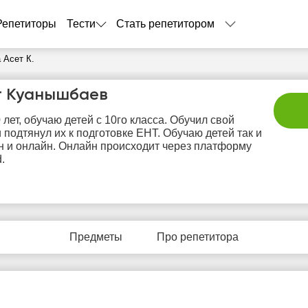
Репетиторы
Тести
Стать репетитором
 Асет К.
т Куанышбаев
 лет, обучаю детей с 10го класса. Обучил свой
и подтянул их к подготовке ЕНТ. Обучаю детей так и
 и онлайн. Онлайн происходит через платформу
.
сб
вс
пн
вт
с
8
9
10
11
1
Предметы
Про репетитора
Нет
Нет
Не
0:00
10:00
свободных
свободных
своб
часов
часов
час
2:00
12:00
2:30
12:30