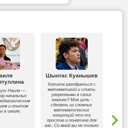
аиля
Шынтас Куанышев
ятуллина
Ай
Хотите разобраться с
математикой и стать
вут Наиля —
Окончи
уверенными в своих
ор начальных
Инт
знаниях? Моя цель -
педагогическим
Школу 
сделать из сложных
нием и опытом
математических
ы в школе.
Ме
концепций что-то
бак
простое и понятное для
Помо
вас. Со мной вы не только
повыс