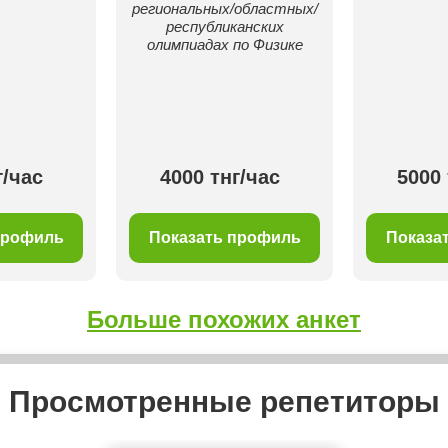
региональных/областных/
республиканских
олимпиадах по Физике
г/час
4000 тнг/час
5000 
профиль
Показать профиль
Показа
Больше похожих анкет
Просмотренные репетиторы