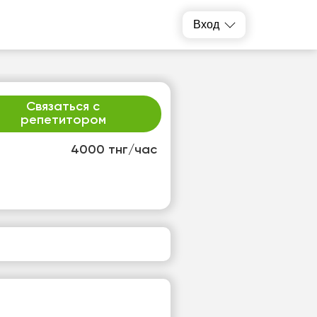
Вход
Связаться с
репетитором
4000 тнг/час
р
чт
2
13
т
Нет
одных
свободных
ов
часов