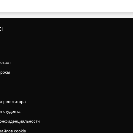
I
ботает
просы
я репетитора
я студента
конфиденциальности
айлов cookie