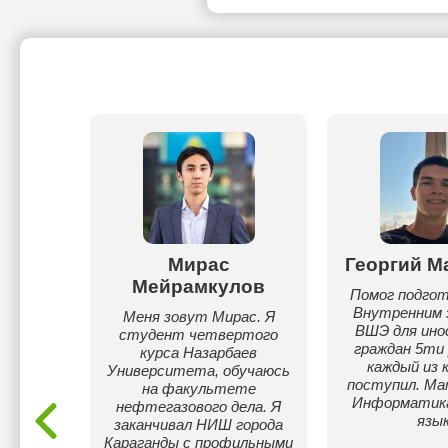
отик
Мирас
Георгий М
Мейрамкулов
рс
Помог подгот
ть,
Внутренним 
Меня зовут Мирас. Я
ройки,
ВШЭ для ин
студент четвертого
Начала
граждан 5ти 
курса Назарбаев
оритмов
каждый из 
Университета, обучаюсь
хемы).
поступил. М
на факультете
Информатика
нефтегазового дела. Я
python).
язык
заканчивал НИШ города
s, js,
Караганды с профильными