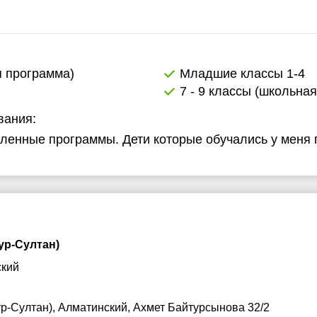
3:00
13:00
6:00
16:00
6:30
16:30
я программа)
Младшие классы 1-4
7 - 9 классы (школьна
7:00
17:00
вания:
овленные программы. Дети которые обучались у меня
ур-Султан)
ский
ур-Султан), Алматинский, Ахмет Байтурсынова 32/2