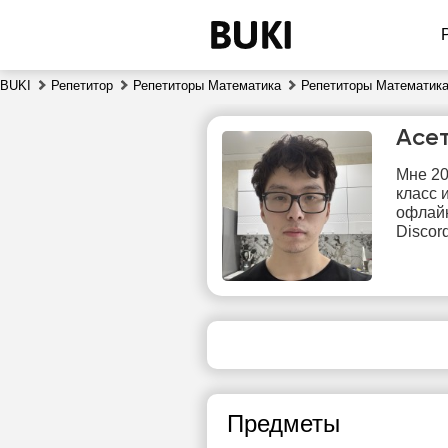
BUKI
Репетитор
Репетиторы Математика
Репетиторы Математика
Асе
Мне 20
класс 
офлайн
Discord
пт
7
Нет
1
свободных
часов
1
Предметы
1