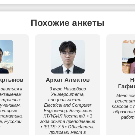
Похожие анкеты
артынов
Архат Алматов
Н
Гафи
овиться к
3 курс Назарбаев
экзаменам
Университета,
Меня зо
остранных
специальность —
репетит
ученикам,
Electrical and Computer
классов с 
которых
Engineering. Выпускник
образова
атематика,
КТЛ/БИЛ Костанай. • 3
работ
, Русский
года опыта преподавания
.
• IELTS: 7.5 • Обладатель
призовых мест в