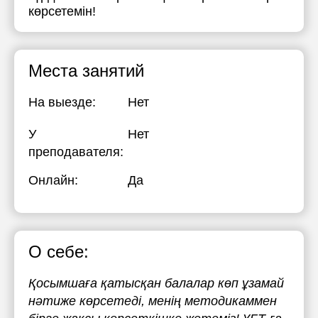
көрсетемін!
Места занятий
На выезде:
Нет
У
Нет
преподавателя:
Онлайн:
Да
О себе:
Қосымшаға қатысқан балалар көп ұзамай
нәтиже көрсетеді, менің методикаммен