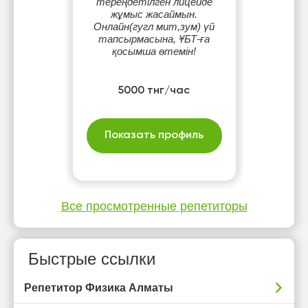
тереңдетілген лицейде
жұмыс жасаймын.
Онлайн(гугл мит,зум) үй
тапсырмасына, ҰБТ-ға
қосымша өтемін!
5000 тнг/час
Показать профиль
Все просмотренные репетиторы
Быстрые ссылки
Репетитор Физика Алматы