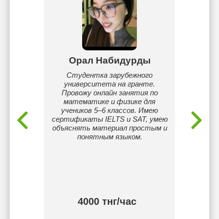
н
Орал Набидурды
Дан
 сфере
Студентка зарубежного
Я ре
ргский
университета на гранте.
ученик
ики),
Провожу онлайн занятия по
Nazar
тограф,
математике и физике для
являюс
ения
учеников 5–6 классов. Имею
Univ
ций по
сертификаты IELTS и SAT, умею
школь
объяснять материал простым и
понятным языком.
подг
кон
Объяс
язы
пош
занят
тнг/
4000 тнг/час