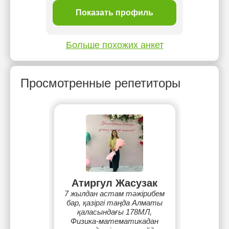
ль
Показать профиль
П
Больше похожих анкет
Просмотренные репетиторы
Атиргул Жасузак
7 жылдан астам тәжірибем
бар, қазіргі таңда Алматы
қаласындағы 178МЛ,
Физика-математикадан