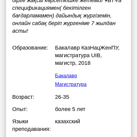
бірге жақсы көрсеткішке жетеміз! ҰБТ-ға
спецификациямен( бекітілген
бағдарламамен) дайындық жүргіземін,
онлайн сабақ беріп жүргеніме 7 жылдан
асты!
Образование:
Бакалавр КазНацЖенПУ,
магистратура UIB
,
магистр, 2018
Бакалавр
Магистратура
Возраст:
26-35
Опыт:
более 5 лет
Языки
казахский
преподавания: