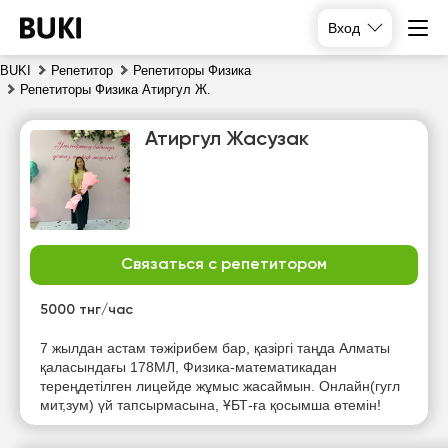
Вход
BUKI
Репетитор
Репетиторы Физика
Репетиторы Физика Атиргул Ж.
Атиргул Жасузак
Связаться с репетитором
вс
пн
вт
ср
9
10
11
12
5000 тнг/час
Нет
Нет
Нет
Нет
7 жылдан астам тәжірибем бар, қазіргі таңда Алматы
свободных
свободных
свободных
свободных
қаласындағы 178МЛ, Физика-математикадан
часов
часов
часов
часов
тереңдетілген лицейде жұмыс жасаймын. Онлайн(гугл
мит,зум) үй тапсырмасына, ҰБТ-ға қосымша өтемін!