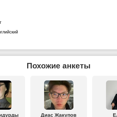
т
нглийский
Похожие анкеты
идурды
Диас Жакупов
Е