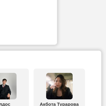
лдос
Акбота Турарова
Алу