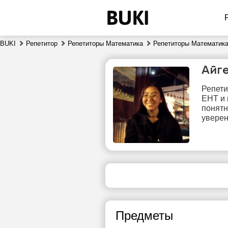
BUKI
Репетитор
Репетиторы Математика
Репетиторы Математика
Айг
Репети
ЕНТ и 
понятн
уверен
пт
7
Нет
свободных
сво
часов
ч
Предметы