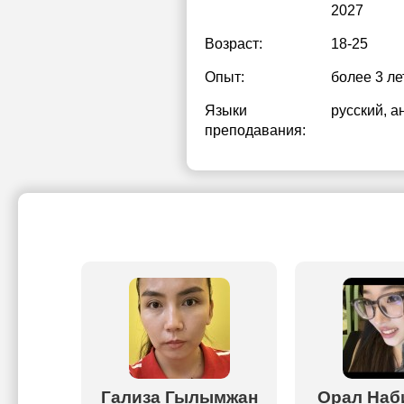
2027
Возраст:
18-25
Опыт:
более 3 ле
Языки
русский
, а
преподавания:
ченко
Гализа Гылымжан
Орал Наб