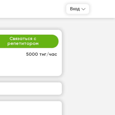
Вход
Связаться с
репетитором
5000 тнг/час
р
чт
2
13
т
Нет
одных
свободных
ов
часов