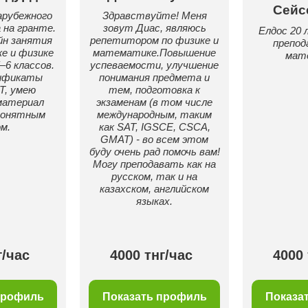
Сейс
арубежного
Здравствуйте! Меня
на гранте.
зовут Диас, являюсь
Елдос 20 
йн занятия
репетитором по физике и
препод
е и физике
математике.Повышение
мат
–6 классов.
успеваемости, улучшение
ификаты
понимания предмета и
T, умею
тем, подготовка к
материал
экзаменам (в том числе
понятным
международным, таким
м.
как SAT, IGSCE, CSCA,
GMAT) - во всем этом
буду очень рад помочь вам!
Могу преподавать как на
русском, так и на
казахском, английском
языках.
г/час
4000 тнг/час
4000 
профиль
Показать профиль
Показа