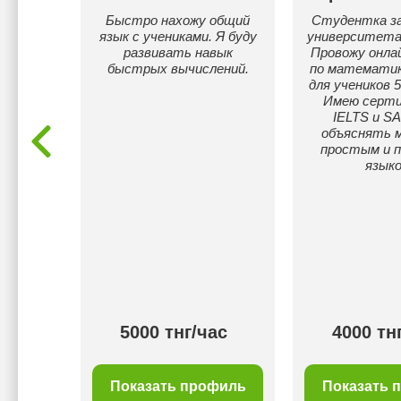
и
Быстро нахожу общий
Студентка з
многих
язык с учениками. Я буду
университета 
дают
развивать навык
Провожу онла
льтаты
быстрых вычислений.
по математик
тляют!
для учеников 5
ученики
Имею серт
 классе
IELTS и SA
 5 и 4.
объяснять 
ожно
простым и 
е. Опыт
языко
 28 лет.
оты
с 2004
более
ов
00 тнг/
5000 тнг/час
4000 тн
с
филь
Показать профиль
Показать 