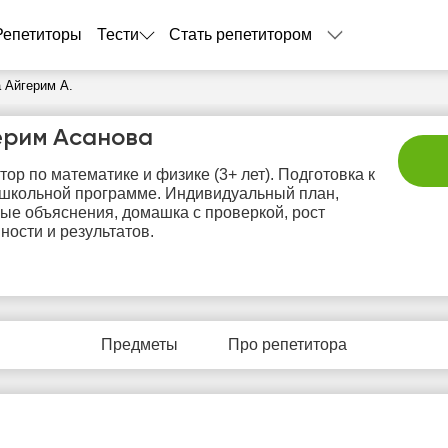
Репетиторы
Тести
Стать репетитором
 Айгерим А.
ерим Асанова
тор по математике и физике (3+ лет). Подготовка к
школьной программе. Индивидуальный план,
ые объяснения, домашка с проверкой, рост
ности и результатов.
сб
вс
пн
вт
с
8
9
10
11
1
Предметы
Про репетитора
Нет
Нет
Нет
Нет
Не
бодных
свободных
свободных
свободных
своб
асов
часов
часов
часов
час