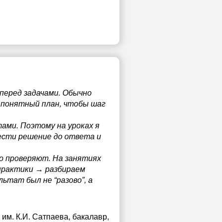
 перед задачами. Обычно
ю понятный план, чтобы шаг
ами. Поэтому на уроках я
вести решение до ответа и
но проверяют. На занятиях
практики → разбираем
ьтат был не “разово”, а
им. К.И. Сатпаева
, бакалавр,