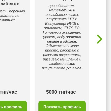
ембеков
преподаватель
Привет!
математики и
я сту
лет . Хорошый
английского языка,
школ
аватель по
студентка КБТУ.
полюб
ематике
Выпускница НИШ с
Зани
отличием, IELTS 7.0.
у
Готовлю к экзаменам,
комфо
урокам, веду занятия
и интер
онлайн и офлайн.
же в
Объясняю сложное
виды к
просто, работаю с
дл
разными возрастами,
развиваю мышление и
академические
результаты учеников.
тнг/час
5000 тнг/час
40
ть профиль
Показать профиль
Пок