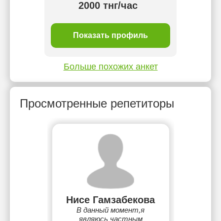
2000 тнг/час
ль
Показать профиль
П
Больше похожих анкет
Просмотренные репетиторы
Нисе Гамзабекова
В данный момент,я
являюсь частным