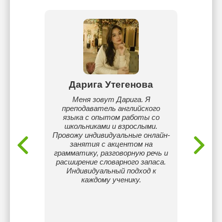
ан
Дарига Утегенова
Эл
лииский
Меня зовут Дарига. Я
Прив
ginner,
преподаватель английского
Эльвин
iate,
языка с опытом работы со
учени
аучиться
школьниками и взрослыми.
уровне
росы 3.
Провожу индивидуальные онлайн-
англи
запас
занятия с акцентом на
сде
 курс.
грамматику, разговорную речь и
увлека
расширение словарного запаса.
ори
Индивидуальный подход к
индив
каждому ученику.