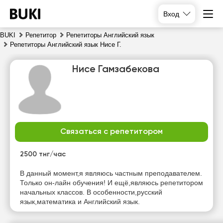
Вход
BUKI
Репетитор
Репетиторы Английский язык
Репетиторы Английский язык Нисе Г.
Нисе Гамзабекова
Связаться с репетитором
чт
пт
сб
вс
6
7
8
9
2500 тнг/час
Нет
Нет
Нет
Нет
В данный момент,я являюсь частным преподавателем.
свободных
свободных
свободных
свободных
Только он-лайн обучения! И ещё,являюсь репетитором
часов
часов
часов
часов
начальных классов. В особенности,русский
язык,математика и Английский язык.