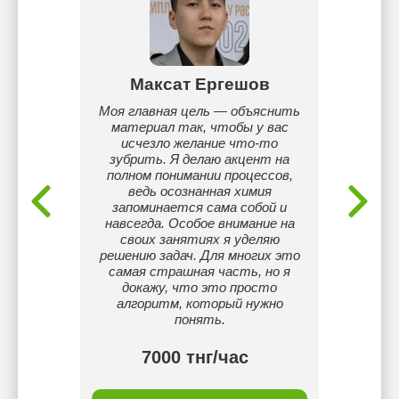
н
Максат Ергешов
Ба
сов,
Моя главная цель — объяснить
Меня з
 они
материал так, чтобы у вас
Я окон
ю, я
исчезло желание что-то
го
ские
зубрить. Я делаю акцент на
угл
 их с
полном понимании процессов,
учас
рии и
ведь осознанная химия
научны
запоминается сама собой и
призо
навсегда. Особое внимание на
врем
своих занятиях я уделяю
спец
решению задач. Для многих это
ин
самая страшная часть, но я
подг
докажу, что это просто
ол
алгоритм, который нужно
ш
понять.
тнг/
7000 тнг/час