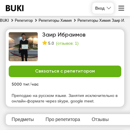
Вход
BUKI
Репетитор
Репетиторы Химия
Репетиторы Химия Заир И.
Заир Ибраимов
(
отзывов: 1
)
5.0
Связаться с репетитором
сб
вс
пн
вт
8
5000 тнг/час
9
10
11
Преподаю на русском языке. Занятия исключительно в
Нет
Нет
онлайн-формате через skype, google meet.
19:00
10:00
свободных
свободных
часов
часов
19:30
10:30
Предметы
Про репетитора
Отзывы
20:00
11:00