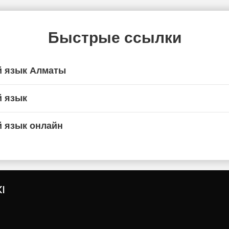
Быстрые ссылки
й язык Алматы
й язык
й язык онлайн
I