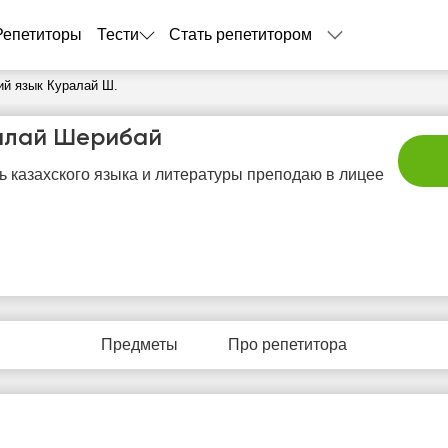
Репетиторы
Тести
Стать репетитором
ий язык Куралай Ш.
алай Шерибай
ь казахского языка и литературы преподаю в лицее
вс
пн
вт
ср
ч
9
10
11
12
1
Предметы
Про репетитора
Нет
Нет
Нет
Нет
Не
бодных
свободных
свободных
свободных
своб
асов
часов
часов
часов
час