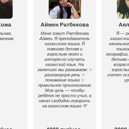
Кожа
Аймен Ратбекова
Аял
ьная,
Меня зовут Ратбекова
Я — 
венная
Аймен. Я преподаватель
казахског
казахского языка. Я
начальног
помогаю детям и
языко
взрослым легко и
географии.
интересно изучать
детьми 
казахский язык. На
возраст
занятиях мы развиваем: ✨
взрослы
разговорную речь ✨
хотят ос
понимание языка ✨
ур
правильное произношение
Моя цель — чтобы
ребёнок не просто учил, а
начал свободно говорить
на казахском языке 💛