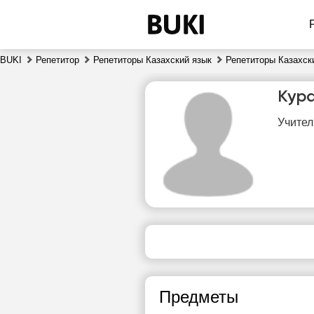
BUKI
Репетитор
Репетиторы Казахский язык
Репетиторы Казахск
Кур
Учител
сб
8
Нет
свободных
сво
часов
ч
Предметы