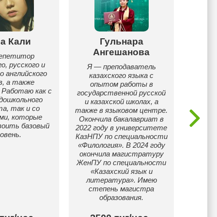
а Кали
Гульнара
Ангешанова
репетитор
о, русского и
Я — преподаватель
📚 
о английского
казахского языка с
каза
в, а также
опытом работы в
иност
 Работаю как с
государственной русской
🏫 Р
дошкольного
и казахской школах, а
подгот
а, так и со
также в языковом центре.
топов
ми, которые
Окончила бакалавриат в
воить базовый
2022 году в университете
овень.
КазНПУ по специальности
«Филология». В 2024 году
окончила магистратуру
ЖенПУ по специальности
«Казахский язык и
литература». Имею
степень магистра
образования.