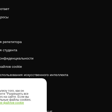
ботает
просы
я репетитора
я студента
конфиденциальности
айлов cookie
спользования искусственного интеллекта
безопасность
изу того, как он
аете "Разрешить все
es на сайте. Если вы
ельные файлы cookies.
е файлов cookie