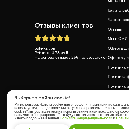
Контакты
Как это ра
Частые во
Отзывы клиентов
Отзывы
Мы в СМИ
buki-kz.com
Оферта дл
Рейтинг:
4.78
из
5
На основе
отзывов
256
пользователей
Оферта дл
Политика 
Политика ф
Политика и
Доверие и 
Выберите файлы cookie!
Ми используем файлы cookie для упрощения навигации по сайту, анал
используется, предоставления актуальной рекламы. Если вы нажим
cookies", вы соглашаетесь на использование нами всех файлов cooki
нажимаете "Не разрешать", то будут использоваться только обязат
Узнать подробнее в нашей
Политике конфиденциальности
и
Политик
Upskills OU