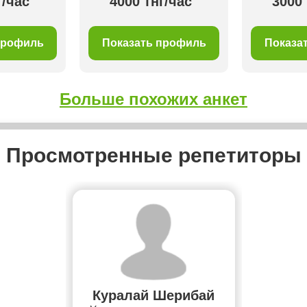
г/час
4000 тнг/час
3000 
профиль
Показать профиль
Показа
Больше похожих анкет
Просмотренные репетиторы
Куралай Шерибай