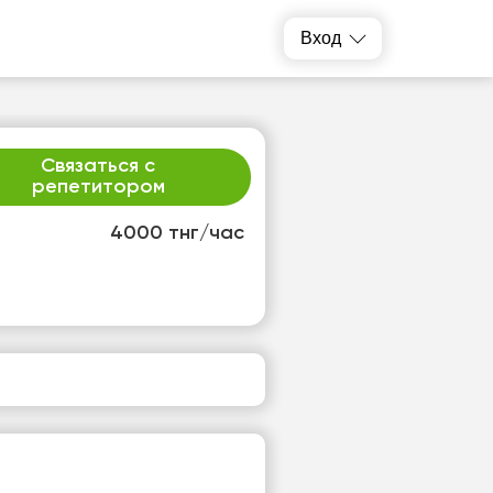
Вход
Связаться с
репетитором
4000 тнг/час
т
пт
3
14
т
Нет
одных
свободных
ов
часов