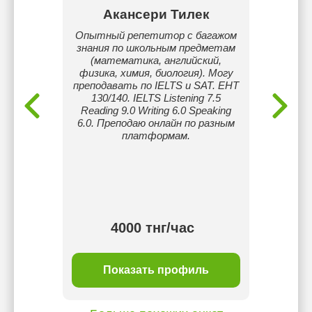
ва
Акансери Тилек
Шы
тике,
Опытный репетитор с багажом
Хо
ьные
знания по школьным предметам
ма
 и ЕГЭ.
(математика, английский,
уверенн
физика, химия, биология). Могу
цель
преподавать по IELTS и SAT. ЕНТ
матема
130/140. IELTS Listening 7.5
то про
Reading 9.0 Writing 6.0 Speaking
Со мно
6.0. Преподаю онлайн по разным
свои
платформам.
увере
ма
4000 тнг/час
ль
Показать профиль
П