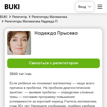
Вход
BUKI
Репетитор
Репетиторы Математика
Репетиторы Математика Надежда П.
Надежда Прысева
Связаться с репетитором
пн
вт
ср
чт
10
11
12
13
3500 тнг/час
Нет
Если ребёнок не понимает математику — чаще всего
19:00
19:00
19:00
свободных
причина в пробелах. На пробном-диагностическом
часов
занятии:: — выявим пробелы — определим сложные
19:30
19:30
19:30
темы — составим программу повышения
успеваемости за короткий период Учитель математики,
20:00
20:00
20:00
стаж 30+ лет. Напишите сообщение, подберу удобное